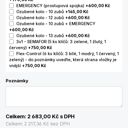
EMERGENCY (prostupová spojka)
+600,00 Kč
Ozubené kolo - 10 zubů
+145,00 Kč
Ozubené kolo - 12 zubů
+600,00 Kč
Ozubené kolo - 10 zubů + EMERGENCY
+600,00 Kč
Ozubené kolo - 13 zubů
+600,00 Kč
3v1 - SEMAFOR (5 ks klíčů: 3 zelené, 1 žlutý, 1
červený)
+750,00 Kč
Flex-Control (6 ks klíčů: 3 bílé, 1 modrý, 1 červený, 1
zelený) - do poznámky uveďte, která strana vložky je
vnější
+750,00 Kč
Poznámky
Celkem:
2 683,00 Kč
s DPH
Celkem:
2 217,36 Kč
bez DPH