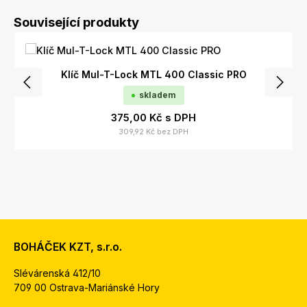
Přeskočit galerii produktů
Související produkty
Klíč Mul-T-Lock MTL 400 Classic PRO
skladem
375,00 Kč
s DPH
309,92 Kč
bez DPH
BOHÁČEK KZT, s.r.o.
Slévárenská 412/10
709 00 Ostrava-Mariánské Hory