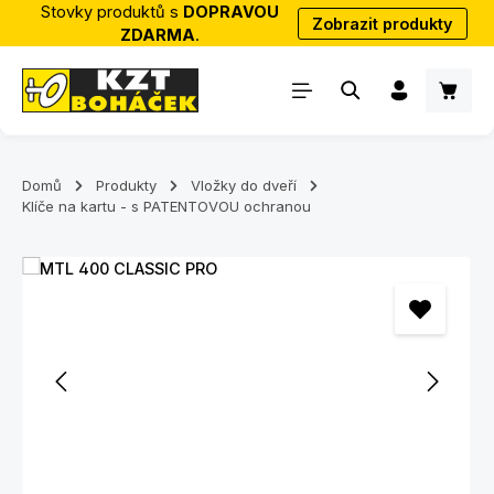
Stovky produktů s
DOPRAVOU
Zobrazit produkty
Přejít na hlavní obsah
ZDARMA
.
Nákup
Domů
Produkty
Vložky do dveří
Klíče na kartu - s PATENTOVOU ochranou
Přeskočit galerii obrázků