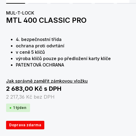
MUL-T-LOCK
MTL 400 CLASSIC PRO
4. bezpečnostní třída
ochrana proti odvrtání
v ceně 5 klíčů
výroba klíčů pouze po předložení karty klíče
PATENTOVÁ OCHRANA
Jak správně zaměřit zámkovou vložku
2 683,00 Kč
s DPH
2 217,36 Kč
bez DPH
1 týden
Doprava zdarma