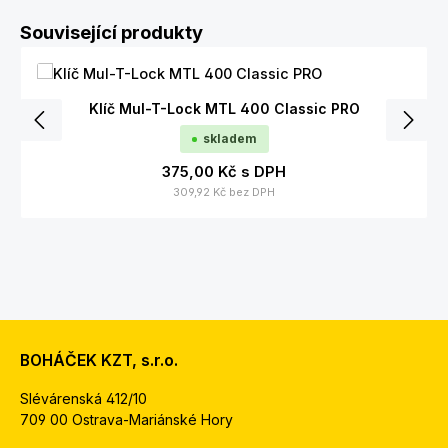
Přeskočit galerii produktů
Související produkty
Klíč Mul-T-Lock MTL 400 Classic PRO
skladem
375,00 Kč
s DPH
309,92 Kč
bez DPH
BOHÁČEK KZT, s.r.o.
Slévárenská 412/10
709 00 Ostrava-Mariánské Hory