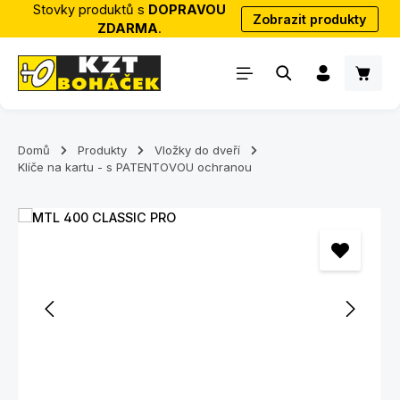
Stovky produktů s
DOPRAVOU
Zobrazit produkty
Přejít na hlavní obsah
ZDARMA
.
Nákup
Domů
Produkty
Vložky do dveří
Klíče na kartu - s PATENTOVOU ochranou
Přeskočit galerii obrázků