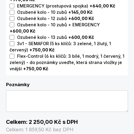
EMERGENCY (prostupová spojka)
+640,00 Kč
Ozubené kolo - 10 zubů
+145,00 Kč
Ozubené kolo - 12 zubů
+600,00 Kč
Ozubené kolo - 10 zubů + EMERGENCY
+600,00 Kč
Ozubené kolo - 13 zubů
+600,00 Kč
3v1 - SEMAFOR (5 ks klíčů: 3 zelené, 1 žlutý, 1
červený)
+750,00 Kč
Flex-Control (6 ks klíčů: 3 bílé, 1 modrý, 1 červený, 1
zelený) - do poznámky uveďte, která strana vložky je
vnější
+750,00 Kč
Poznámky
Celkem:
2 250,00 Kč
s DPH
Celkem:
1 859,50 Kč
bez DPH