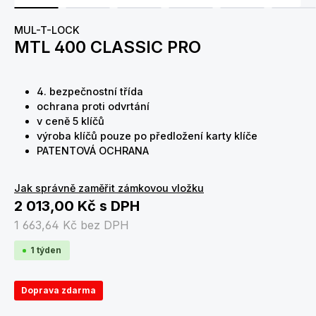
MUL-T-LOCK
MTL 400 CLASSIC PRO
4. bezpečnostní třída
ochrana proti odvrtání
v ceně 5 klíčů
výroba klíčů pouze po předložení karty klíče
PATENTOVÁ OCHRANA
Jak správně zaměřit zámkovou vložku
2 013,00 Kč
s DPH
1 663,64 Kč
bez DPH
1 týden
Doprava zdarma