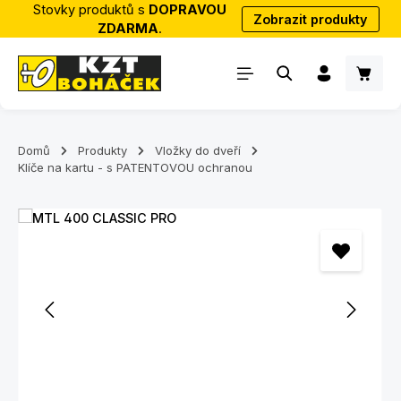
Stovky produktů s
DOPRAVOU
Zobrazit produkty
Přejít na hlavní obsah
ZDARMA
.
Nákup
Domů
Produkty
Vložky do dveří
Klíče na kartu - s PATENTOVOU ochranou
Přeskočit galerii obrázků