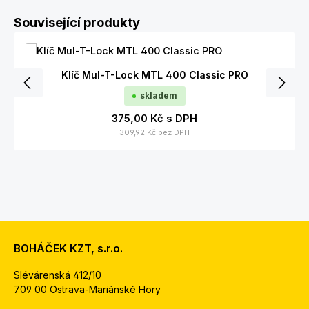
Přeskočit galerii produktů
Související produkty
Klíč Mul-T-Lock MTL 400 Classic PRO
skladem
375,00 Kč
s DPH
309,92 Kč
bez DPH
BOHÁČEK KZT, s.r.o.
Slévárenská 412/10
709 00 Ostrava-Mariánské Hory