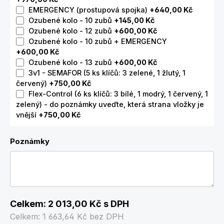
EMERGENCY (prostupová spojka)
+640,00 Kč
Ozubené kolo - 10 zubů
+145,00 Kč
Ozubené kolo - 12 zubů
+600,00 Kč
Ozubené kolo - 10 zubů + EMERGENCY
+600,00 Kč
Ozubené kolo - 13 zubů
+600,00 Kč
3v1 - SEMAFOR (5 ks klíčů: 3 zelené, 1 žlutý, 1
červený)
+750,00 Kč
Flex-Control (6 ks klíčů: 3 bílé, 1 modrý, 1 červený, 1
zelený) - do poznámky uveďte, která strana vložky je
vnější
+750,00 Kč
Poznámky
Celkem:
2 013,00 Kč
s DPH
Celkem:
1 663,64 Kč
bez DPH