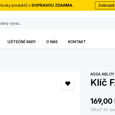
Stovky produktů s
DOPRAVOU ZDARMA
.
Zobrazit
UŽITEČNÉ RADY
O NÁS
KONTAKT
ASSA ABLOY 
Klíč 
169,00
139,67 Kč
be