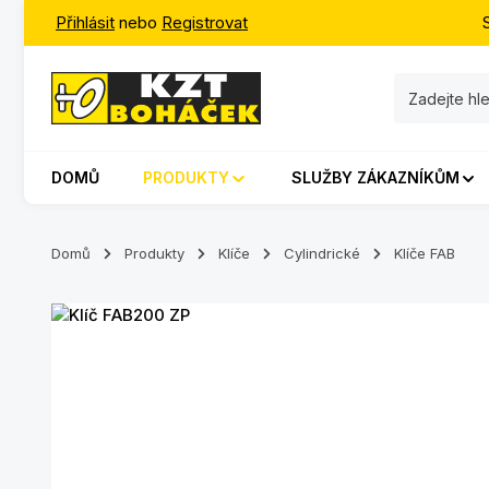
Přihlásit
nebo
Registrovat
jít na hlavní obsah
Přeskočit na vyhledávání
Přeskočit na hlavní navigaci
DOMŮ
PRODUKTY
SLUŽBY ZÁKAZNÍKŮM
Domů
Produkty
Klíče
Cylindrické
Klíče FAB
Přeskočit galerii obrázků