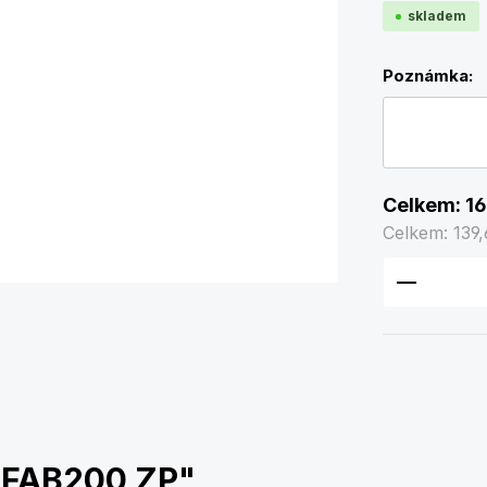
skladem
Poznámka:
Celkem:
16
Celkem:
139
Množství
č FAB200 ZP"