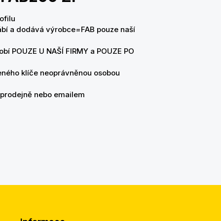
ofilu
vyrábí a dodává výrobce=FAB pouze naší
yrobí POUZE U NAŠÍ FIRMY a POUZE PO
jčeného klíče neoprávněnou osobou
a prodejně nebo emailem