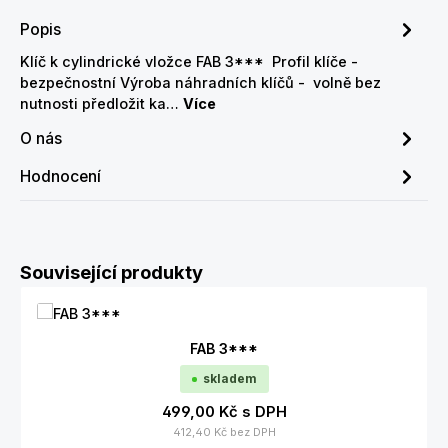
Popis
Klíč k cylindrické vložce FAB 3*** Profil klíče -
bezpečnostní Výroba náhradních klíčů - volně bez
nutnosti předložit ka…
Více
O nás
Hodnocení
Přeskočit galerii produktů
Související produkty
FAB 3***
skladem
499,00 Kč
s DPH
412,40 Kč
bez DPH