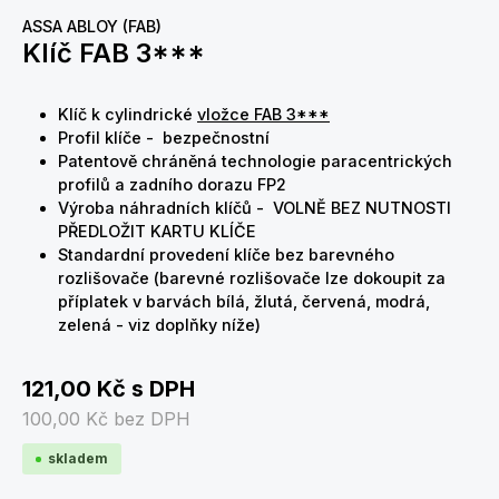
ASSA ABLOY (FAB)
Klíč FAB 3***
Klíč k cylindrické
vložce FAB 3***
Profil klíče - bezpečnostní
Patentově chráněná technologie paracentrických
profilů a zadního dorazu FP2
Výroba náhradních klíčů - VOLNĚ BEZ NUTNOSTI
PŘEDLOŽIT KARTU KLÍČE
Standardní provedení klíče bez barevného
rozlišovače (barevné rozlišovače lze dokoupit za
příplatek v barvách bílá, žlutá, červená, modrá,
zelená - viz doplňky níže)
121,00 Kč
s DPH
100,00 Kč
bez DPH
skladem