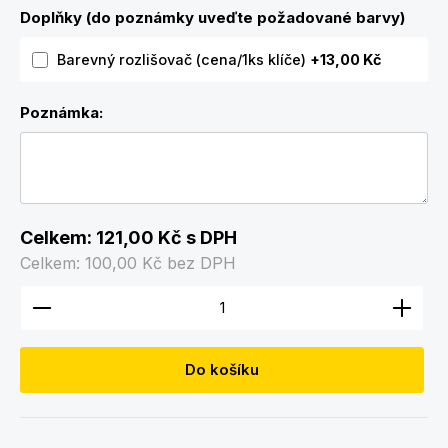
Doplňky (do poznámky uveďte požadované barvy)
Barevný rozlišovač (cena/1ks klíče)
+13,00 Kč
Poznámka:
Celkem:
121,00 Kč
s DPH
Celkem:
100,00 Kč
bez DPH
Množství produktu: Zadejte požadované množství
Do košíku