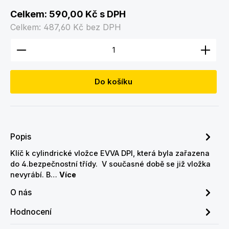
Celkem:
590,00 Kč
s DPH
Celkem:
487,60 Kč
bez DPH
Množství produktu: Zadejte požadované množství
Do košíku
Popis
Klíč k cylindrické vložce EVVA DPI, která byla zařazena
do 4.bezpečnostní třídy. V současné době se již vložka
nevyrábí. B…
Více
O nás
Hodnocení