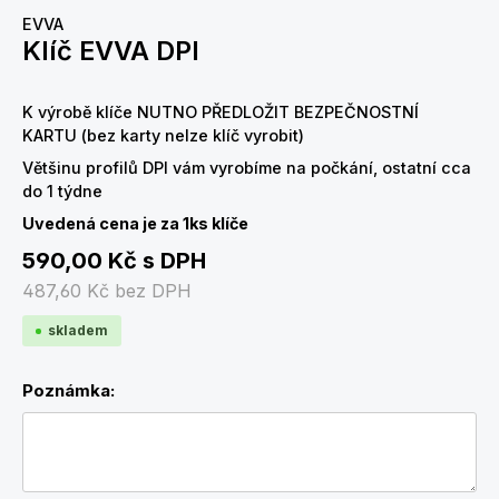
EVVA
Klíč EVVA DPI
K výrobě klíče NUTNO PŘEDLOŽIT BEZPEČNOSTNÍ
KARTU (bez karty nelze klíč vyrobit)
Většinu profilů DPI vám vyrobíme na počkání, ostatní cca
do 1 týdne
Uvedená cena je za 1ks klíče
590,00 Kč
s DPH
487,60 Kč
bez DPH
skladem
Poznámka: