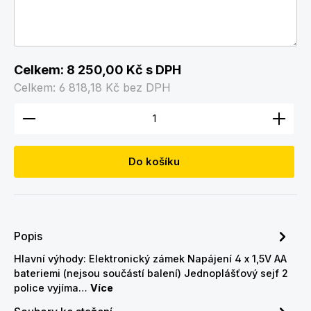
Celkem:
8 250,00 Kč
s DPH
Celkem:
6 818,18 Kč
bez DPH
Množství produktu: Zadejte požadované množství
Do košíku
Popis
Hlavní výhody: Elektronický zámek Napájení 4 x 1,5V AA
bateriemi (nejsou součástí balení) Jednoplášťový sejf 2
police vyjíma…
Více