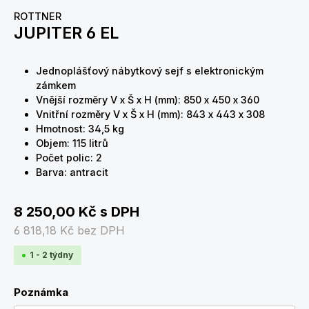
ROTTNER
JUPITER 6 EL
Jednoplášťový nábytkový sejf s elektronickým
zámkem
Vnější rozměry V x Š x H (mm): 850 x 450 x 360
Vnitřní rozměry V x Š x H (mm): 843 x 443 x 308
Hmotnost: 34,5 kg
Objem: 115 litrů
Počet polic: 2
Barva: antracit
8 250,00 Kč
s DPH
6 818,18 Kč
bez DPH
1 - 2 týdny
Poznámka