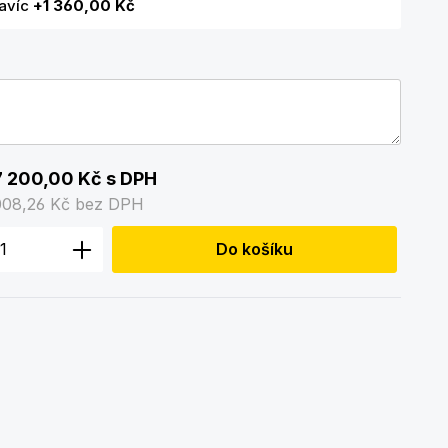
navíc
+1 360,00 Kč
 200,00 Kč
s DPH
008,26 Kč
bez DPH
 produktu: Zadejte požadované množstv
Do košíku