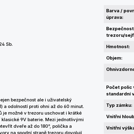
Barva / pov
úprava:
Bezpečnostn
trezoru/sejf
24 Sb.
Hmotnost:
Objem:
Ohnivzdorno
Počet polic
standardní 
nejen bezpečnost ale i uživatelský
Typ zámku:
) a odolností proti ohni až do 60 minut.
 je možné v trezoru uschovat i krátké
Vnitřní hlou
klasické 9V baterie. Mezi jednotlivými
tevřít dveře až do 180°, polička a
Vnitřní výšk
ory na spodní straně trezoru dovolují