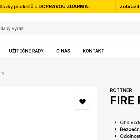
Stovky produktů s
DOPRAVOU ZDARMA
.
Zobrazit
UŽITEČNÉ RADY
O NÁS
KONTAKT
ory
ROTTNER
FIRE 
Ohnivzdo
Bezpečno
Odolnost