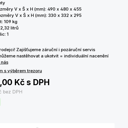
ty
ozměry V x Š x H (mm): 490 x 480 x 455
rozměry V x Š x H (mm): 330 x 332 x 295
: 109 kg
,32 litrů
ic: 1
odejci! Zajišťujeme záruční i pozáruční servis
ůžeme nastěhovat a ukotvit = individuální nacenění
 nás
m s výběrem trezoru
,00 Kč
s DPH
Kč
bez DPH