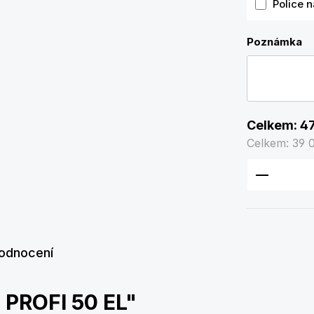
Police 
Poznámka
Celkem:
47
Celkem:
39 
Množství
odnocení
 PROFI 50 EL"