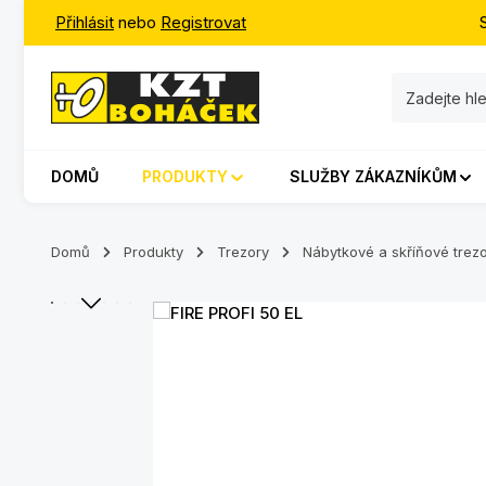
Přihlásit
nebo
Registrovat
jít na hlavní obsah
Přeskočit na vyhledávání
Přeskočit na hlavní navigaci
DOMŮ
PRODUKTY
SLUŽBY ZÁKAZNÍKŮM
Domů
Produkty
Trezory
Nábytkové a skříňové trez
Přeskočit galerii obrázků