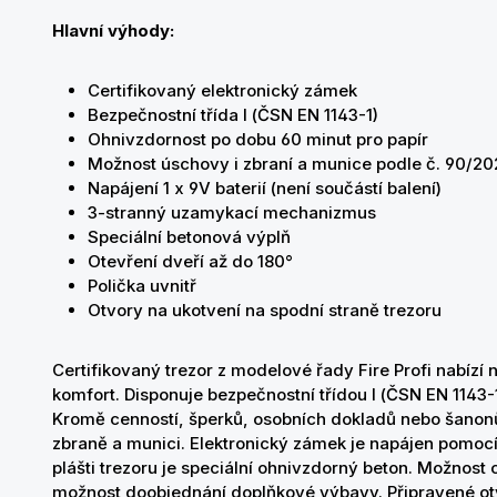
Hlavní výhody:
Certifikovaný elektronický zámek
Bezpečnostní třída I (ČSN EN 1143-1)
Ohnivzdornost po dobu 60 minut pro papír
Možnost úschovy i zbraní a munice podle č.
90/20
Napájení 1 x 9V baterií (není součástí balení)
3-stranný uzamykací mechanizmus
Speciální betonová výplň
Otevření dveří až do 180°
Polička uvnitř
Otvory na ukotvení na spodní straně trezoru
Certifikovaný trezor z modelové řady Fire Profi nabízí 
komfort. Disponuje bezpečnostní třídou I (ČSN EN 1143-1
Kromě cenností, šperků, osobních dokladů nebo šanonů
zbraně a munici. Elektronický zámek je napájen pomocí 
plášti trezoru je speciální ohnivzdorný beton. Možnost o
možnost doobjednání doplňkové výbavy. Připravené otv