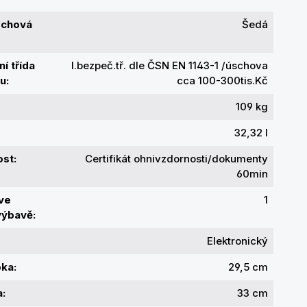
rchová
Šedá
í třída
I.bezpeč.tř. dle ČSN EN 1143-1 /úschova
u:
cca 100-300tis.Kč
109 kg
32,32 l
st:
Certifikát ohnivzdornosti/dokumenty
60min
 ve
1
výbavě:
Elektronický
bka:
29,5 cm
a:
33 cm