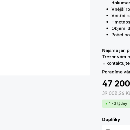
dokumen
Vnější r
Vnitřní 
Hmotnost
Objem: 32
Počet pol
Nejsme jen pr
Trezor vám m
=
kontaktujte
Poradíme vá
47 200
39 008,26 
1 - 2 týdny
Doplňky