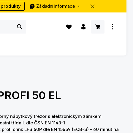
 produkty
Základní informace
Máte 0 položky v seznamu přání
Nákupní košík ob
PROFI 50 EL
rný nábytkový trezor s elektronickým zámkem
stní třída I. dle ČSN EN 1143-1
 proti ohni: LFS 60P dle EN 15659 (ECB-S) - 60 minut na