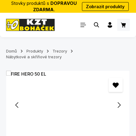
Stovky produktů s
DOPRAVOU
Zobrazit produkty
Přejít na hlavní obsah
ZDARMA
.
Nákup
Domů
Produkty
Trezory
Nábytkové a skříňové trezory
Přeskočit galerii obrázků