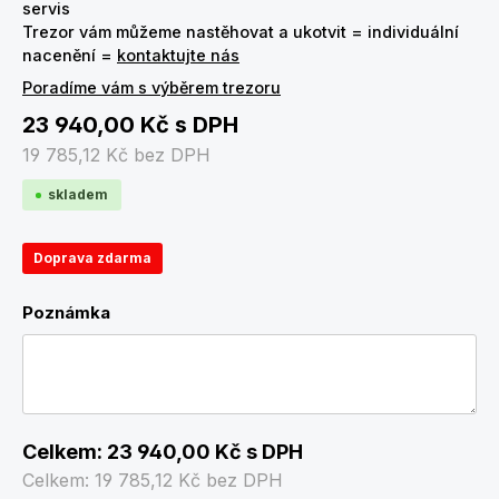
servis
Trezor vám můžeme nastěhovat a ukotvit = individuální
nacenění =
kontaktujte nás
Poradíme vám s výběrem trezoru
23 940,00 Kč
s DPH
19 785,12 Kč
bez DPH
skladem
Doprava zdarma
Poznámka
Celkem:
23 940,00 Kč
s DPH
Celkem:
19 785,12 Kč
bez DPH