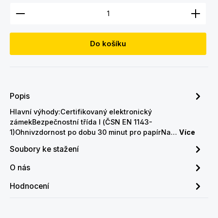
Množství produktu: Zadejte požadované množství
Do košíku
Popis
Hlavní výhody:Certifikovaný elektronický
zámekBezpečnostní třída I (ČSN EN 1143-
1)Ohnivzdornost po dobu 30 minut pro papírNa…
Více
Soubory ke stažení
O nás
Hodnocení