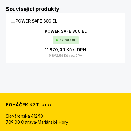
Přeskočit galerii produktů
Související produkty
POWER SAFE 300 EL
skladem
11 970,00 Kč
s DPH
9 892,56 Kč
bez DPH
BOHÁČEK KZT, s.r.o.
Slévárenská 412/10
709 00 Ostrava-Mariánské Hory