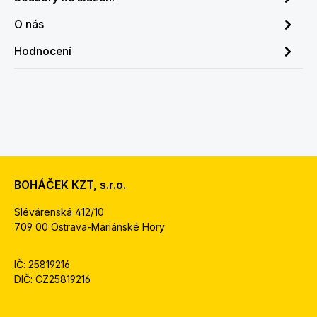
O nás
Hodnocení
BOHÁČEK KZT, s.r.o.
Slévárenská 412/10
709 00 Ostrava-Mariánské Hory
IČ: 25819216
DIČ: CZ25819216