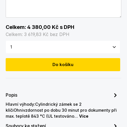
Celkem:
4 380,00 Kč
s DPH
Celkem:
3 619,83 Kč
bez DPH
Množství produktu: Zadejte požadované množství
Do košíku
Popis
Hlavní výhody:Cylindrický zámek se 2
klíčiOhnivzdornost po dobu 30 minut pro dokumenty při
max. teplotě 843 °C (UL testováno…
Více
Soubory ke stažení