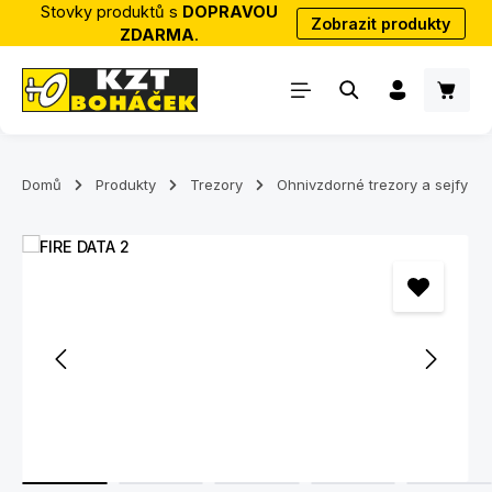
Stovky produktů s
DOPRAVOU
Zobrazit produkty
Přejít na hlavní obsah
ZDARMA
.
Nákup
Domů
Produkty
Trezory
Ohnivzdorné trezory a sejfy
Přeskočit galerii obrázků