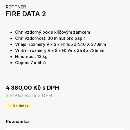
ROTTNER
FIRE DATA 2
Ohnivzdorný box s klíčovým zámkem
Ohnivzdornost: 30 minut pro papír
Vnější rozměry V x Š x H: 165 x 440 X 370mm
Vnitřní rozměry V x Š x H: 94 x 348 x 226mm
Hmotnost: 13 kg
Objem: 7,4 litrů
4 380,00 Kč
s DPH
3 619,83 Kč
bez DPH
Na dotaz
Poznámka