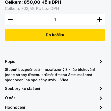
Celkem:
850,00 Kč
s DPH
Celkem:
702,48 Kč
bez DPH
Množství produktu: Zadejte požadované množství
Do košíku
Popis
Stupeň bezpečnosti - nezařazený 3 klíče blokování
jedné strany třmenu průměr třmenu 8mm možnost
sjednocení na společný uzáv…
Více
Soubory ke stažení
O nás
Hodnocení