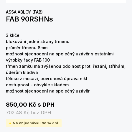
ASSA ABLOY (FAB)
FAB 90RSHNs
3 klíče
blokování jedné strany třmenu
průměr třmenu 8mm
možnost sjednocení na společný uzávěr s ostatními
výrobky řady
FAB 100
třmen zámku má zvýšenou odolnost proti řezání, stříhání,
úderům kladiva
těleso z mosazi, povrchová úprava nikl
dostupnost - obvykle skladem
možnost sjednocení na společný uzávěr
850,00 Kč
s DPH
702,48 Kč
bez DPH
Na objednávku do 14 dní