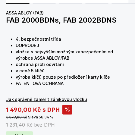
ASSA ABLOY (FAB)
FAB 2000BDNs, FAB 2002BDNS
4. bezpečnostní třída
DOPRODEJ
vložka s nejvyšším možným zabezpečením od
výrobce ASSA ABLOY/FAB
ochrana proti odvrtání
v ceně 5 klíčů
výroba klíčů pouze po předložení karty klíče
PATENTOVÁ OCHRANA
Jak správně zaměřit zámkovou vložku
1 490,00 Kč
s DPH
%
3 577,00 Kč
Sleva 58.34 %
1 231,40 Kč
bez DPH