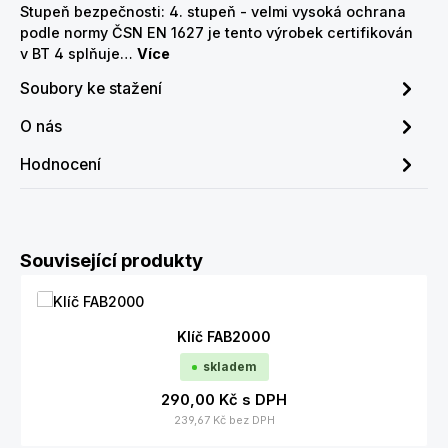
Stupeň bezpečnosti: 4. stupeň - velmi vysoká ochrana
podle normy ČSN EN 1627 je tento výrobek certifikován
v BT 4 splňuje…
Více
Soubory ke stažení
O nás
Hodnocení
Přeskočit galerii produktů
Související produkty
Klíč FAB2000
skladem
290,00 Kč
s DPH
239,67 Kč
bez DPH