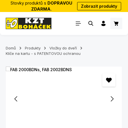
Stovky produktů s
DOPRAVOU
Zobrazit produkty
Přejít na hlavní obsah
ZDARMA
.
Nákup
Domů
Produkty
Vložky do dveří
Klíče na kartu - s PATENTOVOU ochranou
Přeskočit galerii obrázků