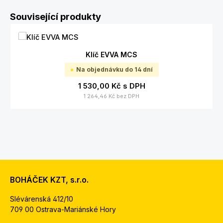
Přeskočit galerii produktů
Související produkty
Klíč EVVA MCS
Na objednávku do 14 dní
1 530,00 Kč
s DPH
1 264,46 Kč
bez DPH
BOHÁČEK KZT, s.r.o.
Slévárenská 412/10
709 00 Ostrava-Mariánské Hory