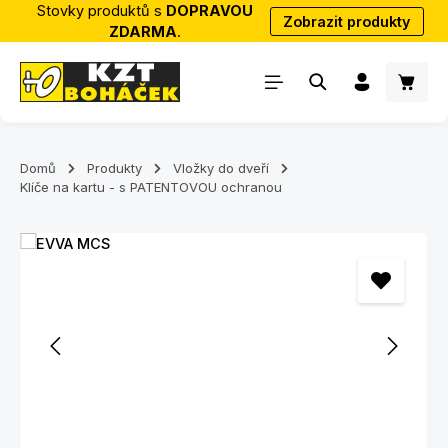
Stovky produktů s
DOPRAVOU
Zobrazit produkty
Přejít na hlavní obsah
ZDARMA
.
Nákup
Domů
Produkty
Vložky do dveří
Klíče na kartu - s PATENTOVOU ochranou
Přeskočit galerii obrázků