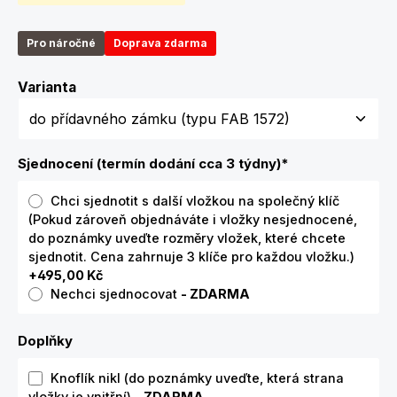
Pro náročné
Doprava zdarma
Zvolte variantu
Varianta
Sjednocení (termín dodání cca 3 týdny)
*
Chci sjednotit s další vložkou na společný klíč
(Pokud zároveň objednáváte i vložky nesjednocené,
do poznámky uveďte rozměry vložek, které chcete
sjednotit. Cena zahrnuje 3 klíče pro každou vložku.)
+495,00 Kč
Nechci sjednocovat
- ZDARMA
Doplňky
Knoflík nikl (do poznámky uveďte, která strana
vložky je vnitřní)
- ZDARMA