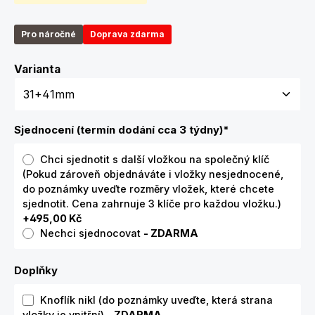
Pro náročné
Doprava zdarma
Zvolte variantu
Varianta
Sjednocení (termín dodání cca 3 týdny)
*
Chci sjednotit s další vložkou na společný klíč
(Pokud zároveň objednáváte i vložky nesjednocené,
do poznámky uveďte rozměry vložek, které chcete
sjednotit. Cena zahrnuje 3 klíče pro každou vložku.)
+495,00 Kč
Nechci sjednocovat
- ZDARMA
Doplňky
Knoflík nikl (do poznámky uveďte, která strana
vložky je vnitřní)
- ZDARMA