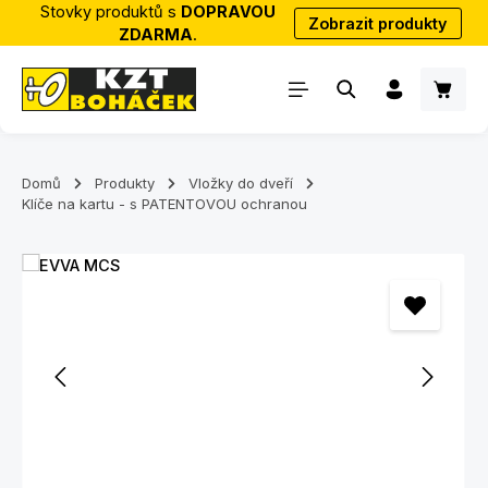
Stovky produktů s
DOPRAVOU
Zobrazit produkty
Přejít na hlavní obsah
ZDARMA
.
Nákup
Domů
Produkty
Vložky do dveří
Klíče na kartu - s PATENTOVOU ochranou
Přeskočit galerii obrázků