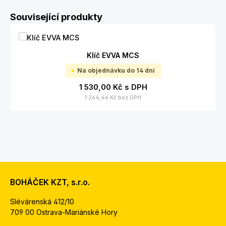
Přeskočit galerii produktů
Související produkty
Klíč EVVA MCS
Na objednávku do 14 dní
1 530,00 Kč
s DPH
1 264,46 Kč
bez DPH
BOHÁČEK KZT, s.r.o.
Slévárenská 412/10
709 00 Ostrava-Mariánské Hory