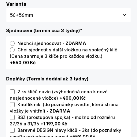
Zvolte variantu
Varianta
Sjednocení (termín cca 3 týdny)
*
Nechci sjednocovat
- ZDARMA
Chci sjednotit s další vložkou na společný klíč
(Cena zahrnuje 3 klíče pro každou vložku.)
+550,00 Kč
Doplňky (Termín dodání až 3 týdny)
2 ks klíčů navíc (zvýhodněná cena k nové
nesjednocené vložce)
+400,00 Kč
Knoflík nikl (do poznámky uveďte, která strana
vložky je vnitřní)
- ZDARMA
BSZ (prostupová spojka) - možno od rozměru
27/36 a 31/36
+1 197,00 Kč
Barevné DESIGN hlavy klíčů - 3ks (do poznámky
uveďte požadované barvy)
+558,00 Kč