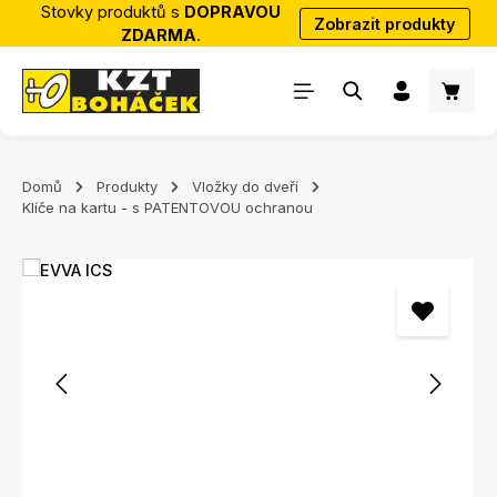
Stovky produktů s
DOPRAVOU
Zobrazit produkty
Přejít na hlavní obsah
ZDARMA
.
Nákup
Domů
Produkty
Vložky do dveří
Klíče na kartu - s PATENTOVOU ochranou
Přeskočit galerii obrázků