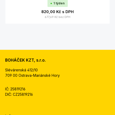
1 týden
820,00 Kč
s DPH
677,69 Kč
bez DPH
BOHÁČEK KZT, s.r.o.
Slévárenská 412/10
709 00 Ostrava-Mariánské Hory
IČ: 25819216
DIČ: CZ25819216