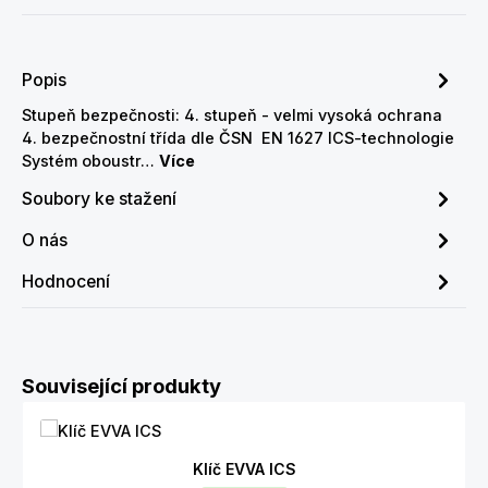
Popis
Stupeň bezpečnosti: 4. stupeň - velmi vysoká ochrana
4. bezpečnostní třída dle ČSN EN 1627 ICS-technologie
Systém oboustr…
Více
Soubory ke stažení
O nás
Hodnocení
Přeskočit galerii produktů
Související produkty
Klíč EVVA ICS