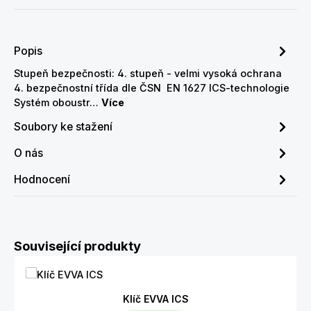
Popis
Stupeň bezpečnosti: 4. stupeň - velmi vysoká ochrana
4. bezpečnostní třída dle ČSN EN 1627 ICS-technologie
Systém oboustr…
Více
Soubory ke stažení
O nás
Hodnocení
Přeskočit galerii produktů
Související produkty
Klíč EVVA ICS