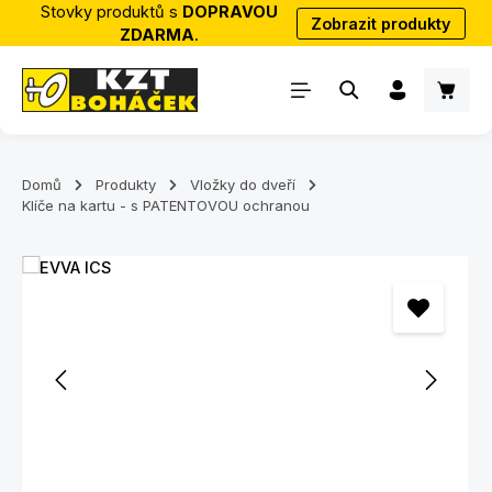
Stovky produktů s
DOPRAVOU
Zobrazit produkty
Přejít na hlavní obsah
ZDARMA
.
Nákup
Domů
Produkty
Vložky do dveří
Klíče na kartu - s PATENTOVOU ochranou
Přeskočit galerii obrázků