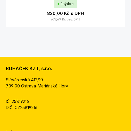
1 týden
820,00 Kč
s DPH
677,69 Kč
bez DPH
BOHÁČEK KZT, s.r.o.
Slévárenská 412/10
709 00 Ostrava-Mariánské Hory
IČ: 25819216
DIČ: CZ25819216