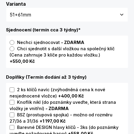
Zvolte variantu
Varianta
Sjednocení (termín cca 3 týdny)
*
Nechci sjednocovat
- ZDARMA
Chci sjednotit s další vložkou na společný klíč
(Cena zahrnuje 3 klíče pro každou vložku.)
+550,00 Kč
Doplňky (Termín dodání až 3 týdny)
2 ks klíčů navíc (zvýhodněná cena k nové
nesjednocené vložce)
+400,00 Kč
Knoflík nikl (do poznámky uveďte, která strana
vložky je vnitřní)
- ZDARMA
BSZ (prostupová spojka) - možno od rozměru
27/36 a 31/36
+1 197,00 Kč
Barevné DESIGN hlavy klíčů - 3ks (do poznámky
uveďte požadované barvy)
+558,00 Kč