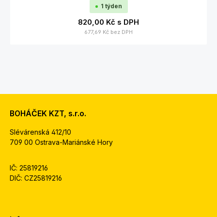
1 týden
820,00 Kč
s DPH
677,69 Kč
bez DPH
BOHÁČEK KZT, s.r.o.
Slévárenská 412/10
709 00 Ostrava-Mariánské Hory
IČ: 25819216
DIČ: CZ25819216