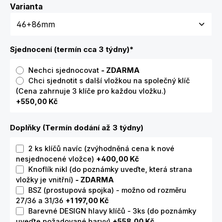
Zvolte variantu
Varianta
Sjednocení (termín cca 3 týdny)
*
Nechci sjednocovat
- ZDARMA
Chci sjednotit s další vložkou na společný klíč
(Cena zahrnuje 3 klíče pro každou vložku.)
+550,00 Kč
Doplňky (Termín dodání až 3 týdny)
2 ks klíčů navíc (zvýhodněná cena k nové
nesjednocené vložce)
+400,00 Kč
Knoflík nikl (do poznámky uveďte, která strana
vložky je vnitřní)
- ZDARMA
BSZ (prostupová spojka) - možno od rozměru
27/36 a 31/36
+1 197,00 Kč
Barevné DESIGN hlavy klíčů - 3ks (do poznámky
uveďte požadované barvy)
+558,00 Kč