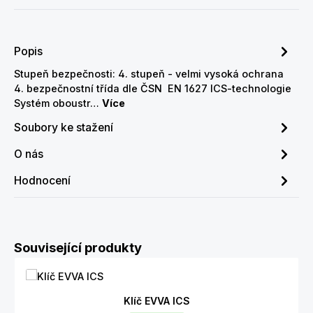
Popis
Stupeň bezpečnosti: 4. stupeň - velmi vysoká ochrana
4. bezpečnostní třída dle ČSN EN 1627 ICS-technologie
Systém oboustr…
Více
Soubory ke stažení
O nás
Hodnocení
Přeskočit galerii produktů
Související produkty
Klíč EVVA ICS