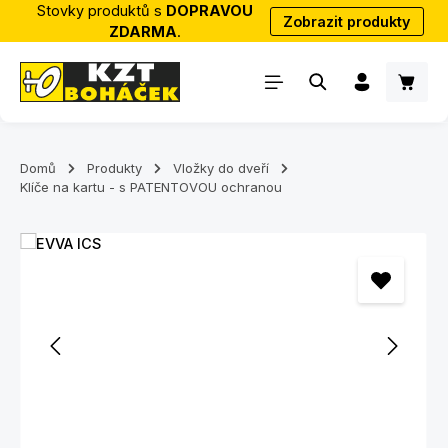
Stovky produktů s
DOPRAVOU
Zobrazit produkty
Přejít na hlavní obsah
ZDARMA
.
Nákup
Domů
Produkty
Vložky do dveří
Klíče na kartu - s PATENTOVOU ochranou
Přeskočit galerii obrázků