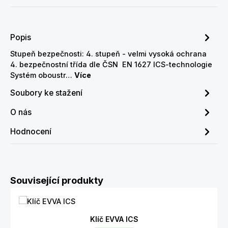
Popis
Stupeň bezpečnosti: 4. stupeň - velmi vysoká ochrana
4. bezpečnostní třída dle ČSN EN 1627 ICS-technologie
Systém oboustr…
Více
Soubory ke stažení
O nás
Hodnocení
Přeskočit galerii produktů
Související produkty
Klíč EVVA ICS