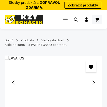
Stovky produktů s
DOPRAVOU
Zobrazit produkty
Přejít na hlavní obsah
ZDARMA
.
Nákup
Domů
Produkty
Vložky do dveří
Klíče na kartu - s PATENTOVOU ochranou
Přeskočit galerii obrázků