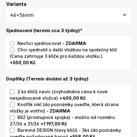
Zvolte variantu
Varianta
Sjednocení (termín cca 3 týdny)
*
Nechci sjednocovat
- ZDARMA
Chci sjednotit s další vložkou na společný klíč
(Cena zahrnuje 3 klíče pro každou vložku.)
+550,00 Kč
Doplňky (Termín dodání až 3 týdny)
2 ks klíčů navíc (zvýhodněná cena k nové
nesjednocené vložce)
+400,00 Kč
Knoflík nikl (do poznámky uveďte, která strana
vložky je vnitřní)
- ZDARMA
BSZ (prostupová spojka) - možno od rozměru
27/36 a 31/36
+1 197,00 Kč
Barevné DESIGN hlavy klíčů - 3ks (do poznámky
uveďte požadované barvy)
+558,00 Kč