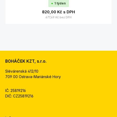
1 týden
820,00 Kč
s DPH
677,69 Kč
bez DPH
BOHÁČEK KZT, s.r.o.
Slévárenská 412/10
709 00 Ostrava-Mariánské Hory
IČ: 25819216
DIČ: CZ25819216