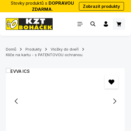
Stovky produktů s
DOPRAVOU
Zobrazit produkty
Přejít na hlavní obsah
ZDARMA
.
Nákup
Domů
Produkty
Vložky do dveří
Klíče na kartu - s PATENTOVOU ochranou
Přeskočit galerii obrázků