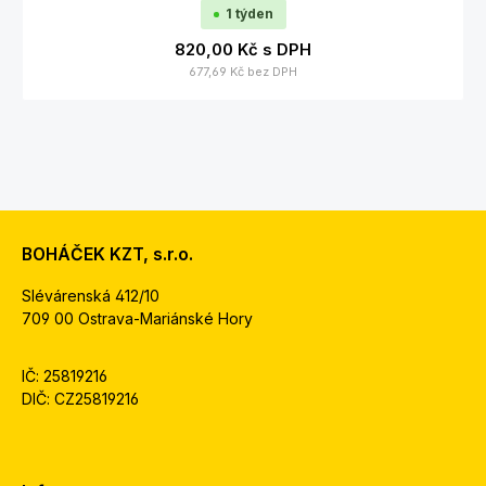
1 týden
820,00 Kč
s DPH
677,69 Kč
bez DPH
BOHÁČEK KZT, s.r.o.
Slévárenská 412/10
709 00 Ostrava-Mariánské Hory
IČ: 25819216
DIČ: CZ25819216