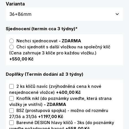
Zvolte variantu
Varianta
Sjednocení (termín cca 3 týdny)
*
Nechci sjednocovat
- ZDARMA
Chci sjednotit s další vložkou na společný klíč
(Cena zahrnuje 3 klíče pro každou vložku.)
+550,00 Kč
Doplňky (Termín dodání až 3 týdny)
2 ks klíčů navíc (zvýhodněná cena k nové
nesjednocené vložce)
+400,00 Kč
Knoflík nikl (do poznámky uveďte, která strana
vložky je vnitřní)
- ZDARMA
BSZ (prostupová spojka) - možno od rozměru
27/36 a 31/36
+1 197,00 Kč
Barevné DESIGN hlavy klíčů - 3ks (do poznámky
uveďte požadované barvy)
+558,00 Kč