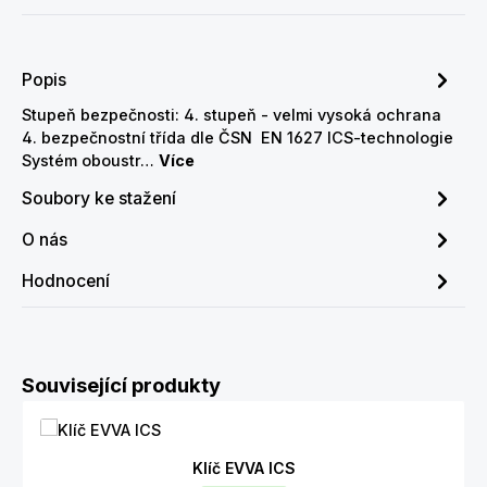
Popis
Stupeň bezpečnosti: 4. stupeň - velmi vysoká ochrana
4. bezpečnostní třída dle ČSN EN 1627 ICS-technologie
Systém oboustr…
Více
Soubory ke stažení
O nás
Hodnocení
Přeskočit galerii produktů
Související produkty
Klíč EVVA ICS