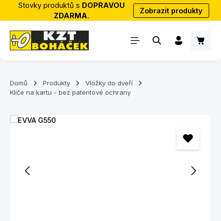
Stovky produktů s
DOPRAVOU
Zobrazit produkty
Přejít na hlavní obsah
ZDARMA
.
Nákup
Domů
Produkty
Vložky do dveří
Klíče na kartu - bez patentové ochrany
Přeskočit galerii obrázků