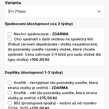
Zvolte variantu
Varianta
Sjednocení (dostupnost cca 3 týdny)
Nechci sjednocovat
- ZDARMA
Chci sjednotit s další vložkou na společný klíč
(Pokud zároveň objednáváte i vložky nesjednocené,
do poznámky uveďte rozměry vložek, které chcete
sjednotit. Cena zahrnuje 3-5 klíčů pro sadu vložek dle
typu vložky)
+100,00 Kč
Doplňky (dostupnost 1-3 týdny)
Knoflík - černý/plast (do poznámky uveďte, která
strana vložky je vnitřní)
- ZDARMA
Knoflík - nikl (do poznámky uveďte, která strana
vložky je vnitřní)
+275,00 Kč
BSZ (prostupová spojka) - možno až od rozměru
27/36, 31/31
+225,00 Kč