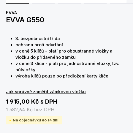
EVVA
EVVA G550
3. bezpečnostní třída
ochrana proti odvrtání
v ceně 5 klíčů - platí pro oboustranné vložky a
vložku do přídavného zámku
v ceně 3 klíče - platí pro jednostranné vložky, tzv.
půlvložky
výroba klíčů pouze po předložení karty klíče
Jak správně zaměřit zámkovou vložku
1 915,00 Kč
s DPH
1 582,64 Kč
bez DPH
Na objednávku do 14 dní