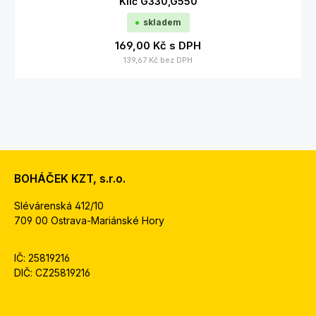
Klíč G330,G550
skladem
169,00 Kč
s DPH
139,67 Kč
bez DPH
BOHÁČEK KZT, s.r.o.
Slévárenská 412/10
709 00 Ostrava-Mariánské Hory
IČ: 25819216
DIČ: CZ25819216