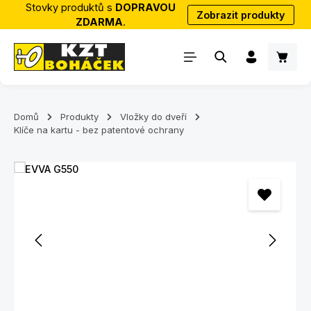
Stovky produktů s
DOPRAVOU
Zobrazit produkty
Přejít na hlavní obsah
ZDARMA
.
Nákup
Domů
Produkty
Vložky do dveří
Klíče na kartu - bez patentové ochrany
Přeskočit galerii obrázků