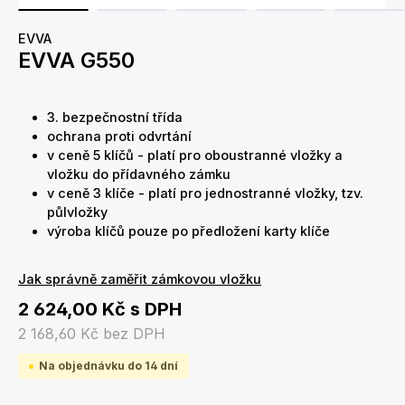
EVVA
EVVA G550
3. bezpečnostní třída
ochrana proti odvrtání
v ceně 5 klíčů - platí pro oboustranné vložky a
vložku do přídavného zámku
v ceně 3 klíče - platí pro jednostranné vložky, tzv.
půlvložky
výroba klíčů pouze po předložení karty klíče
Jak správně zaměřit zámkovou vložku
2 624,00 Kč
s DPH
2 168,60 Kč
bez DPH
Na objednávku do 14 dní