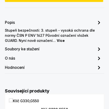
Popis
Stupeň bezpečnosti: 3. stupeň - vysoká ochrana dle
normy ČSN P ENV 1627 Původní označení vložek
GUARD. Nyní nově označení…
Více
Soubory ke stažení
O nás
Hodnocení
Přeskočit galerii produktů
Související produkty