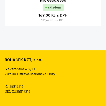
Klíč G330,G550
skladem
169,00 Kč
s DPH
139,67 Kč
bez DPH
BOHÁČEK KZT, s.r.o.
Slévárenská 412/10
709 00 Ostrava-Mariánské Hory
IČ: 25819216
DIČ: CZ25819216