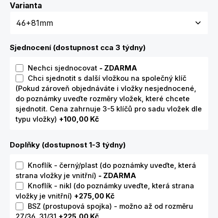
Zvolte variantu
Varianta
Sjednocení (dostupnost cca 3 týdny)
Nechci sjednocovat
- ZDARMA
Chci sjednotit s další vložkou na společný klíč
(Pokud zároveň objednáváte i vložky nesjednocené,
do poznámky uveďte rozměry vložek, které chcete
sjednotit. Cena zahrnuje 3-5 klíčů pro sadu vložek dle
typu vložky)
+100,00 Kč
Doplňky (dostupnost 1-3 týdny)
Knoflík - černý/plast (do poznámky uveďte, která
strana vložky je vnitřní)
- ZDARMA
Knoflík - nikl (do poznámky uveďte, která strana
vložky je vnitřní)
+275,00 Kč
BSZ (prostupová spojka) - možno až od rozměru
27/36, 31/31
+225,00 Kč