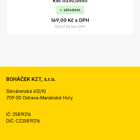
Klíč G330,G550
skladem
169,00 Kč
s DPH
139,67 Kč
bez DPH
BOHÁČEK KZT, s.r.o.
Slévárenská 412/10
709 00 Ostrava-Mariánské Hory
IČ: 25819216
DIČ: CZ25819216