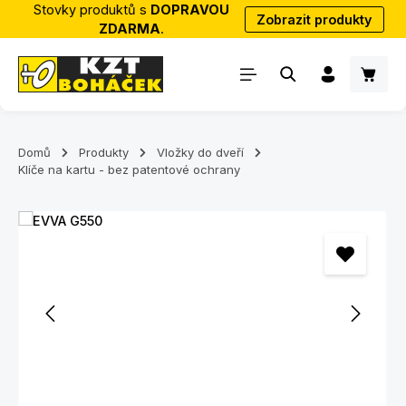
Stovky produktů s
DOPRAVOU
Zobrazit produkty
Přejít na hlavní obsah
ZDARMA
.
Nákup
Domů
Produkty
Vložky do dveří
Klíče na kartu - bez patentové ochrany
Přeskočit galerii obrázků