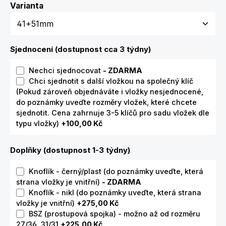
Zvolte variantu
Varianta
Sjednocení (dostupnost cca 3 týdny)
Nechci sjednocovat
- ZDARMA
Chci sjednotit s další vložkou na společný klíč
(Pokud zároveň objednáváte i vložky nesjednocené,
do poznámky uveďte rozměry vložek, které chcete
sjednotit. Cena zahrnuje 3-5 klíčů pro sadu vložek dle
typu vložky)
+100,00 Kč
Doplňky (dostupnost 1-3 týdny)
Knoflík - černý/plast (do poznámky uveďte, která
strana vložky je vnitřní)
- ZDARMA
Knoflík - nikl (do poznámky uveďte, která strana
vložky je vnitřní)
+275,00 Kč
BSZ (prostupová spojka) - možno až od rozměru
27/36, 31/31
+225,00 Kč