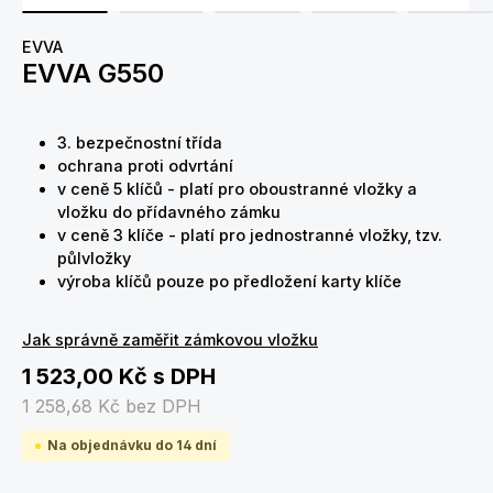
EVVA
EVVA G550
3. bezpečnostní třída
ochrana proti odvrtání
v ceně 5 klíčů - platí pro oboustranné vložky a
vložku do přídavného zámku
v ceně 3 klíče - platí pro jednostranné vložky, tzv.
půlvložky
výroba klíčů pouze po předložení karty klíče
Jak správně zaměřit zámkovou vložku
1 523,00 Kč
s DPH
1 258,68 Kč
bez DPH
Na objednávku do 14 dní