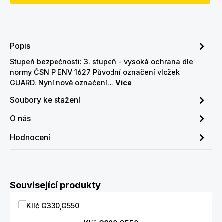
Popis
Stupeň bezpečnosti: 3. stupeň - vysoká ochrana dle
normy ČSN P ENV 1627 Původní označení vložek
GUARD. Nyní nově označení…
Více
Soubory ke stažení
O nás
Hodnocení
Přeskočit galerii produktů
Související produkty