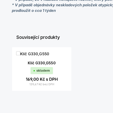
* V případě objednávky neskladových položek atypic
prodloužit o cca 1 týden
Související produkty
Přeskočit galerii produktů
Klíč G330,G550
skladem
169,00 Kč
s DPH
139,67 Kč
bez DPH