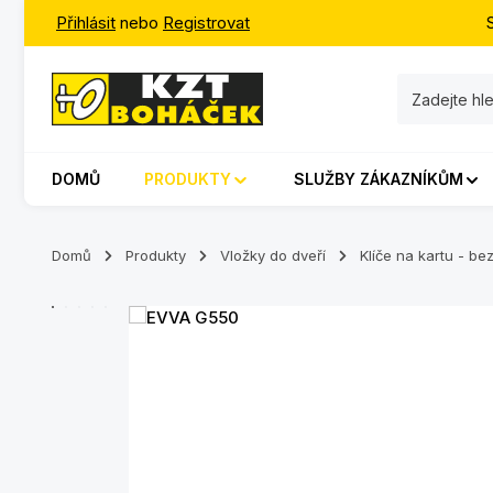
Přihlásit
nebo
Registrovat
jít na hlavní obsah
Přeskočit na vyhledávání
Přeskočit na hlavní navigaci
DOMŮ
PRODUKTY
SLUŽBY ZÁKAZNÍKŮM
Domů
Produkty
Vložky do dveří
Klíče na kartu - b
Přeskočit galerii obrázků