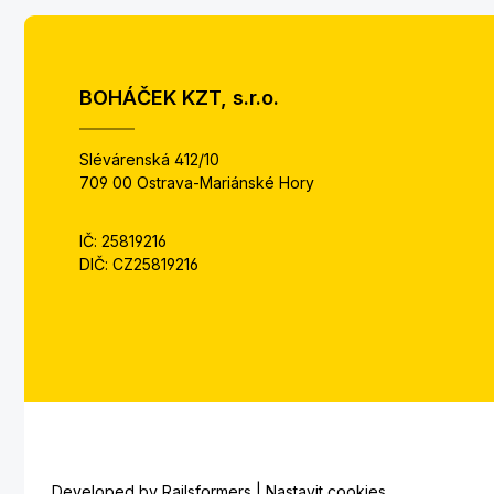
BOHÁČEK KZT, s.r.o.
Slévárenská 412/10
709 00 Ostrava-Mariánské Hory
IČ: 25819216
DIČ: CZ25819216
Developed by
Railsformers
|
Nastavit cookies