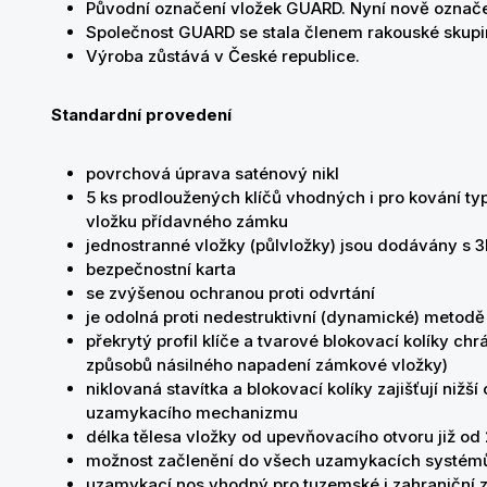
Původní označení vložek GUARD. Nyní nově označ
Společnost GUARD se stala členem rakouské skup
Výroba zůstává v České republice.
Standardní provedení
povrchová úprava saténový nikl
5 ks prodloužených klíčů vhodných i pro kování typ
vložku přídavného zámku
jednostranné vložky (půlvložky) jsou dodávány s 3
bezpečnostní karta
se zvýšenou ochranou proti odvrtání
je odolná proti nedestruktivní (dynamické) metodě
překrytý profil klíče a tvarové blokovací kolíky chr
způsobů násilného napadení zámkové vložky)
niklovaná stavítka a blokovací kolíky zajišťují nižš
uzamykacího mechanizmu
délka tělesa vložky od upevňovacího otvoru již o
možnost začlenění do všech uzamykacích systém
uzamykací nos vhodný pro tuzemské i zahraniční