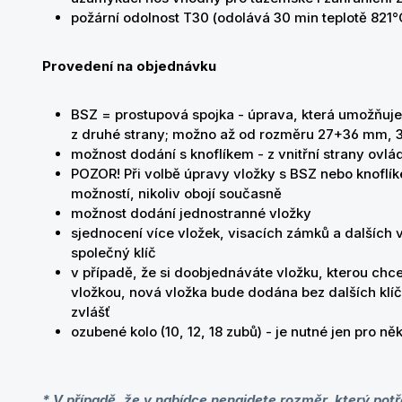
požární odolnost T30 (odolává 30 min teplotě 821
Provedení na objednávku
BSZ = prostupová spojka - úprava, která umožňuje 
z druhé strany; možno až od rozměru 27+36 mm,
možnost dodání s knoflíkem - z vnitřní strany ovlád
POZOR! Při volbě úpravy vložky s BSZ nebo knoflík
možností, nikoliv obojí současně
možnost dodání jednostranné vložky
sjednocení více vložek, visacích zámků a dalších
společný klíč
v případě, že si doobjednáváte vložku, kterou chcete
vložkou, nová vložka bude dodána bez dalších klíč
zvlášť
ozubené kolo (10, 12, 18 zubů) - je nutné jen pro n
* V případě, že v nabídce nenajdete rozměr, který potř