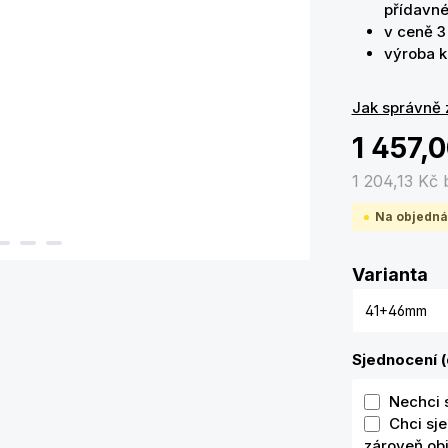
přídavn
v ceně 3 
výroba k
Jak správně 
1 457,
1 204,13 Kč
Na objedná
Zv
Varianta
Sjednocení (
Nechci 
Chci sje
zároveň ob