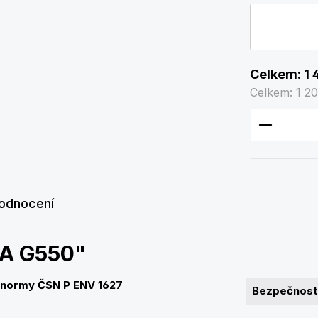
Celkem:
1 
Celkem:
1 20
Množství
odnocení
VA G550"
 normy ČSN P ENV 1627
Bezpečnostn