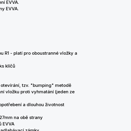
ení EVVA.
iny EVVA.
u R1 - platí pro oboustranné vložky a
ks klíčů
 otevírání, tzv. "bumping" metodě
ání vložku proti vyhmatání (jeden ze
í opotřebení a dlouhou životnost
d 27mm na obě strany
ů EVVA
 zadlabávací zámky