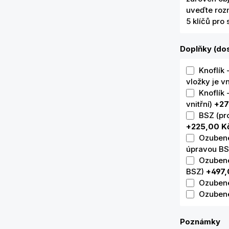
uveďte rozm
5 klíčů pro
Doplňky (dos
Knoflík 
vložky je vn
Knoflík 
vnitřní)
+27
BSZ (pr
+225,00 K
Ozubené 
úpravou B
Ozubené
BSZ)
+497,
Ozubené
Ozubené
Poznámky