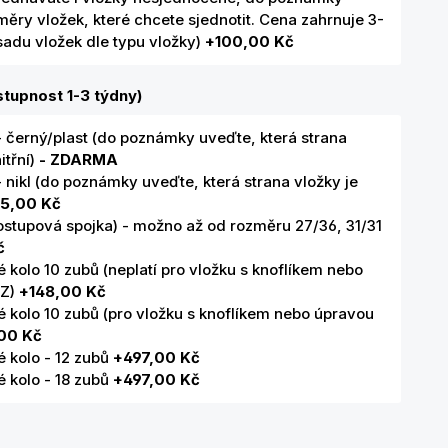
ěry vložek, které chcete sjednotit. Cena zahrnuje 3-
 sadu vložek dle typu vložky)
+100,00 Kč
tupnost 1-3 týdny)
- černý/plast (do poznámky uveďte, která strana
itřní)
- ZDARMA
- nikl (do poznámky uveďte, která strana vložky je
5,00 Kč
ostupová spojka) - možno až od rozměru 27/36, 31/31
č
kolo 10 zubů (neplatí pro vložku s knoflíkem nebo
SZ)
+148,00 Kč
 kolo 10 zubů (pro vložku s knoflíkem nebo úpravou
00 Kč
 kolo - 12 zubů
+497,00 Kč
 kolo - 18 zubů
+497,00 Kč