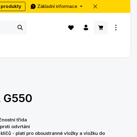
 produkty
Základní informace
Máte 0 položky v seznamu přání
Nákupní košík ob
 G550
čnostní třída
proti odvrtání
klíčů - platí pro oboustranné vložky a vložku do