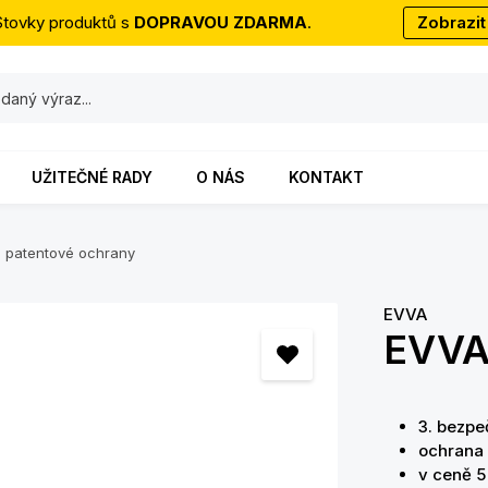
Stovky produktů s
DOPRAVOU ZDARMA
.
Zobrazit
UŽITEČNÉ RADY
O NÁS
KONTAKT
ez patentové ochrany
EVVA
EVVA
3. bezpe
ochrana 
v ceně 5 