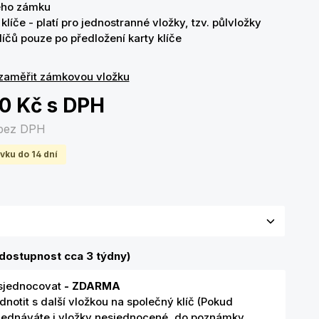
ého zámku
klíče - platí pro jednostranné vložky, tzv. půlvložky
líčů pouze po předložení karty klíče
zaměřit zámkovou vložku
00 Kč
s DPH
bez DPH
vku do 14 dní
olte variantu
dostupnost cca 3 týdny)
sjednocovat
- ZDARMA
dnotit s další vložkou na společný klíč (Pokud
jednáváte i vložky nesjednocené, do poznámky