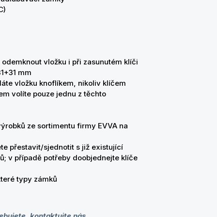
°C)
odemknout vložku i při zasunutém klíči
 31+31 mm
áte vložku knoflíkem, nikoliv klíčem
em volíte pouze jednu z těchto
 výrobků ze sortimentu firmy EVVA na
 přestavit/sjednotit s již existující
ů; v případě potřeby doobjednejte klíče
ěkteré typy zámků
ebujete, kontaktujte nás