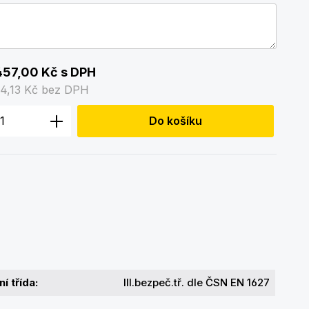
457,00 Kč
s DPH
4,13 Kč
bez DPH
 produktu: Zadejte požadované množstv
Do košíku
í třída:
III.bezpeč.tř. dle ČSN EN 1627