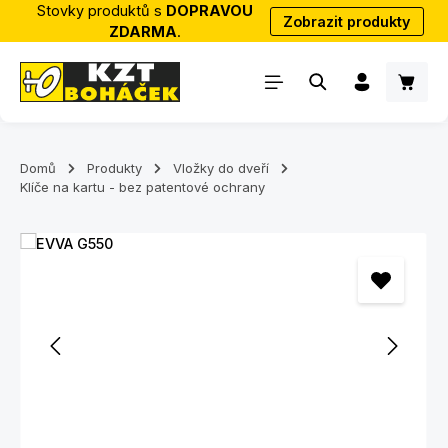
Stovky produktů s
DOPRAVOU
Zobrazit produkty
Přejít na hlavní obsah
ZDARMA
.
Nákup
Domů
Produkty
Vložky do dveří
Klíče na kartu - bez patentové ochrany
Přeskočit galerii obrázků