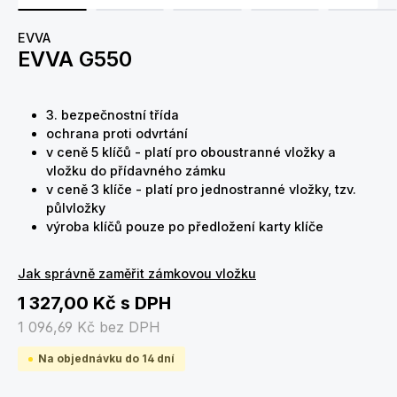
EVVA
EVVA G550
3. bezpečnostní třída
ochrana proti odvrtání
v ceně 5 klíčů - platí pro oboustranné vložky a
vložku do přídavného zámku
v ceně 3 klíče - platí pro jednostranné vložky, tzv.
půlvložky
výroba klíčů pouze po předložení karty klíče
Jak správně zaměřit zámkovou vložku
1 327,00 Kč
s DPH
1 096,69 Kč
bez DPH
Na objednávku do 14 dní