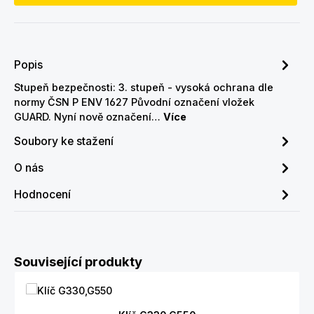
Popis
Stupeň bezpečnosti: 3. stupeň - vysoká ochrana dle
normy ČSN P ENV 1627 Původní označení vložek
GUARD. Nyní nově označení…
Více
Soubory ke stažení
O nás
Hodnocení
Přeskočit galerii produktů
Související produkty