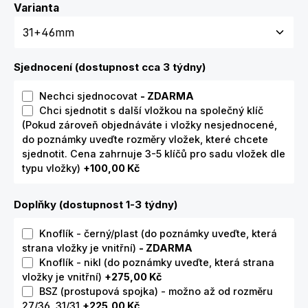
Zvolte variantu
Varianta
Sjednocení (dostupnost cca 3 týdny)
Nechci sjednocovat
- ZDARMA
Chci sjednotit s další vložkou na společný klíč
(Pokud zároveň objednáváte i vložky nesjednocené,
do poznámky uveďte rozměry vložek, které chcete
sjednotit. Cena zahrnuje 3-5 klíčů pro sadu vložek dle
typu vložky)
+100,00 Kč
Doplňky (dostupnost 1-3 týdny)
Knoflík - černý/plast (do poznámky uveďte, která
strana vložky je vnitřní)
- ZDARMA
Knoflík - nikl (do poznámky uveďte, která strana
vložky je vnitřní)
+275,00 Kč
BSZ (prostupová spojka) - možno až od rozměru
27/36, 31/31
+225,00 Kč