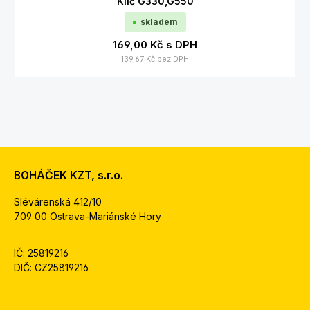
Klíč G330,G550
skladem
169,00 Kč
s DPH
139,67 Kč
bez DPH
BOHÁČEK KZT, s.r.o.
Slévárenská 412/10
709 00 Ostrava-Mariánské Hory
IČ: 25819216
DIČ: CZ25819216