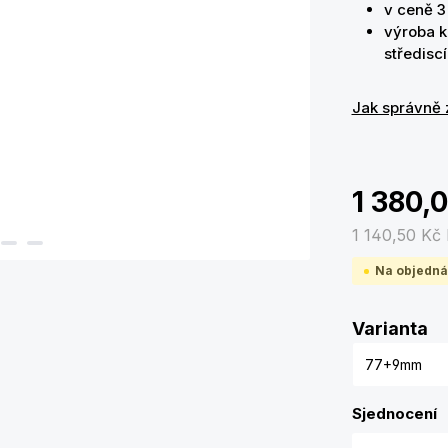
v ceně 3 
výroba k
středis
Jak správně 
1 380,
1 140,50 Kč
Na objedná
Zv
Varianta
Sjednocení