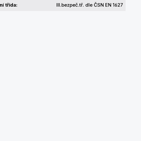
í třída:
III.bezpeč.tř. dle ČSN EN 1627