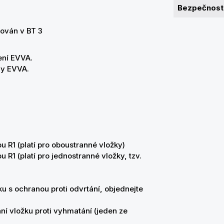
Bezpečnostn
a
kován v BT 3
ení EVVA.
ny EVVA.
u R1 (platí pro oboustranné vložky)
 R1 (platí pro jednostranné vložky, tzv.
u s ochranou proti odvrtání, objednejte
ání vložku proti vyhmatání (jeden ze