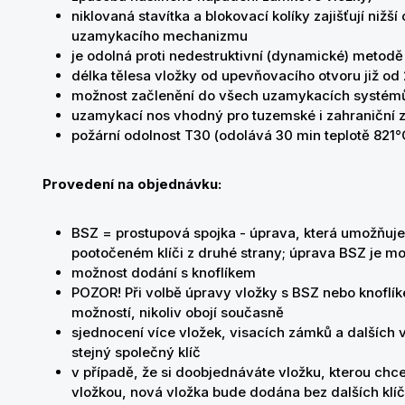
niklovaná stavítka a blokovací kolíky zajišťují nižš
uzamykacího mechanizmu
je odolná proti nedestruktivní (dynamické) metodě
délka tělesa vložky od upevňovacího otvoru již o
možnost začlenění do všech uzamykacích systé
uzamykací nos vhodný pro tuzemské i zahraniční
požární odolnost T30 (odolává 30 min teplotě 821°
Provedení na objednávku:
BSZ = prostupová spojka - úprava, která umožňuje
pootočeném klíči z druhé strany; úprava BSZ je
možnost dodání s knoflíkem
POZOR! Při volbě úpravy vložky s BSZ nebo knoflík
možností, nikoliv obojí současně
sjednocení více vložek, visacích zámků a dalších
stejný společný klíč
v případě, že si doobjednáváte vložku, kterou chcete
vložkou, nová vložka bude dodána bez dalších klíč