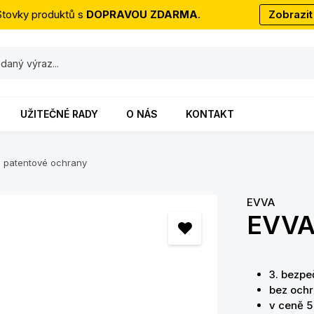
Stovky produktů s
DOPRAVOU ZDARMA
.
Zobrazit
UŽITEČNÉ RADY
O NÁS
KONTAKT
ez patentové ochrany
EVVA
EVVA
3. bezpe
bez ochr
v ceně 5 