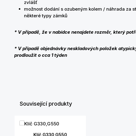
zvlášť
možnost dodání s ozubeným kolem / náhrada za sta
některé typy zámků
* V případě, že v nabídce nenajdete rozměr, který potř
* V případě objednávky neskladových položek atypic
prodloužit o cca 1 týden
Související produkty
Přeskočit galerii produktů
Klíč G330,G550