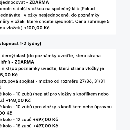
sjednocovat
- ZDARMA
dnotit s další vložkou na společný klíč (Pokud
jednáváte i vložky nesjednocené, do poznámky
ěry vložek, které chcete sjednotit. Cena zahrnuje 5
adu vložek.)
+100,00 Kč
tupnost 1-2 týdny)
- černý/plast (do poznámky uveďte, která strana
itřní)
- ZDARMA
- nikl (do poznámky uveďte, která strana vložky je
5,00 Kč
ostupová spojka) - možno od rozměru 27/36, 31/31
č
kolo - 10 zubů (neplatí pro vložky s knoflíkem nebo
SZ)
+148,00 Kč
 kolo - 10 zubů (pro vložky s knoflíkem nebo úpravou
00 Kč
 kolo - 12 zubů
+497,00 Kč
 kolo - 18 zubů
+497,00 Kč