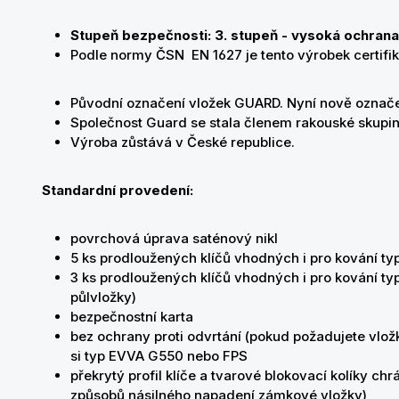
Stupeň bezpečnosti: 3. stupeň - vysoká ochran
Podle normy ČSN EN 1627 je tento výrobek certifi
Původní označení vložek GUARD. Nyní nově označ
Společnost Guard se stala členem rakouské skupi
Výroba zůstává v České republice.
Standardní provedení:
povrchová úprava saténový nikl
5 ks prodloužených klíčů vhodných i pro kování typ
3 ks prodloužených klíčů vhodných i pro kování typu
půlvložky)
bezpečnostní karta
bez ochrany proti odvrtání (pokud požadujete vložk
si typ EVVA G550 nebo FPS
překrytý profil klíče a tvarové blokovací kolíky chr
způsobů násilného napadení zámkové vložky)