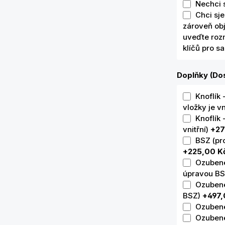
Nechci 
Chci sje
zároveň ob
uveďte rozm
klíčů pro s
Doplňky (Dos
Knoflík 
vložky je vn
Knoflík 
vnitřní)
+27
BSZ (pr
+225,00 K
Ozubené 
úpravou B
Ozubené
BSZ)
+497,
Ozubené
Ozubené