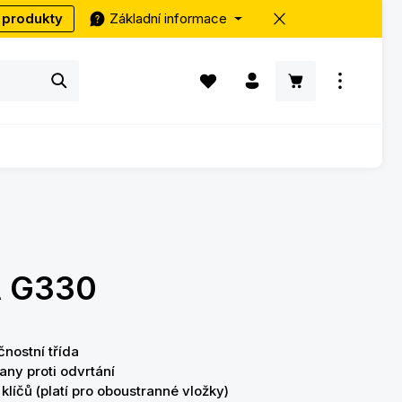
 produkty
Základní informace
Máte 0 položky v seznamu přání
Nákupní košík ob
 G330
čnostní třída
any proti odvrtání
klíčů (platí pro oboustranné vložky)