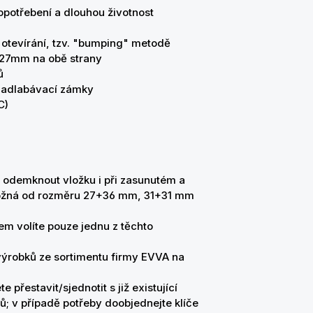
í opotřebení a dlouhou životnost
 otevírání, tzv. "bumping" metodě
d 27mm na obě strany
mů
 zadlabávací zámky
C)
 odemknout vložku i při zasunutém a
 možná od rozměru 27+36 mm, 31+31 mm
em volíte pouze jednu z těchto
 výrobků ze sortimentu firmy EVVA na
 přestavit/sjednotit s již existující
ů; v případě potřeby doobjednejte klíče