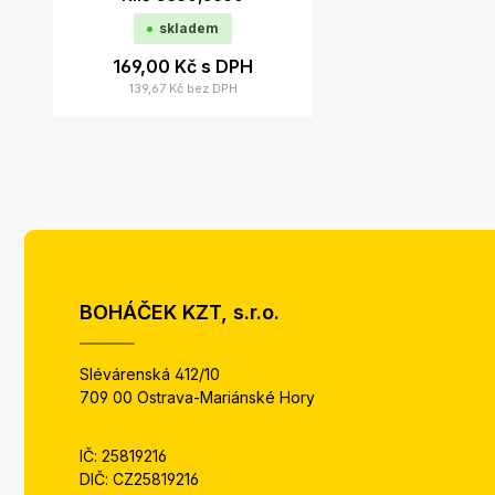
skladem
169,00 Kč
s DPH
139,67 Kč
bez DPH
BOHÁČEK KZT, s.r.o.
Slévárenská 412/10
709 00 Ostrava-Mariánské Hory
IČ: 25819216
DIČ: CZ25819216