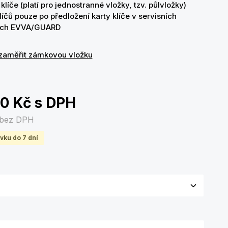
klíče (platí pro jednostranné vložky, tzv. půlvložky)
líčů pouze po předložení karty klíče v servisních
cích EVVA/GUARD
zaměřit zámkovou vložku
00 Kč
s DPH
bez DPH
vku do 7 dní
olte variantu