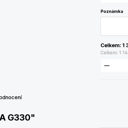
Poznámka
Celkem:
1 
Celkem:
1 1
Množství
odnocení
VA G330"