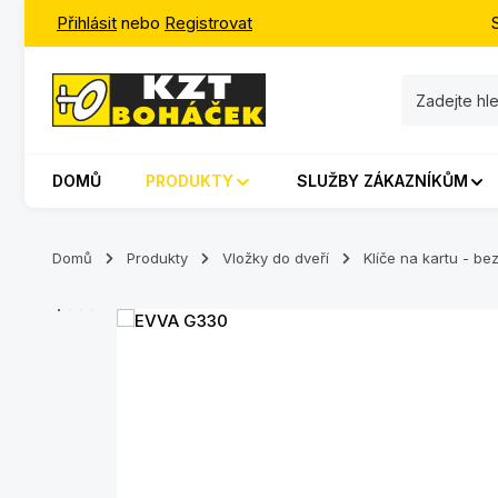
Přihlásit
nebo
Registrovat
jít na hlavní obsah
Přeskočit na vyhledávání
Přeskočit na hlavní navigaci
DOMŮ
PRODUKTY
SLUŽBY ZÁKAZNÍKŮM
Domů
Produkty
Vložky do dveří
Klíče na kartu - b
Přeskočit galerii obrázků