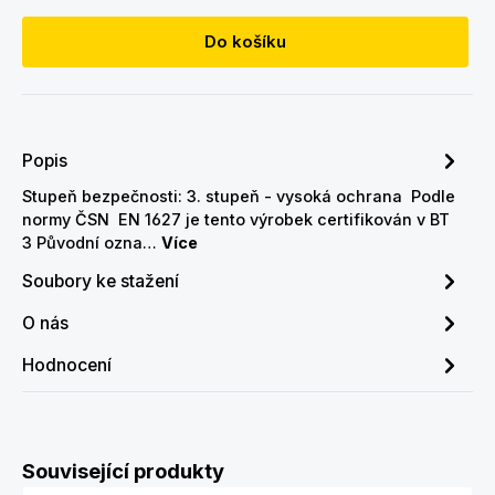
Do košíku
Popis
Stupeň bezpečnosti: 3. stupeň - vysoká ochrana Podle
normy ČSN EN 1627 je tento výrobek certifikován v BT
3 Původní ozna…
Více
Soubory ke stažení
O nás
Hodnocení
Přeskočit galerii produktů
Související produkty