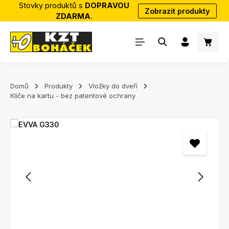
Stovky produktů s
DOPRAVOU
Zobrazit produkty
Přejít na hlavní obsah
ZDARMA
.
Nákup
Domů
Produkty
Vložky do dveří
Klíče na kartu - bez patentové ochrany
Přeskočit galerii obrázků