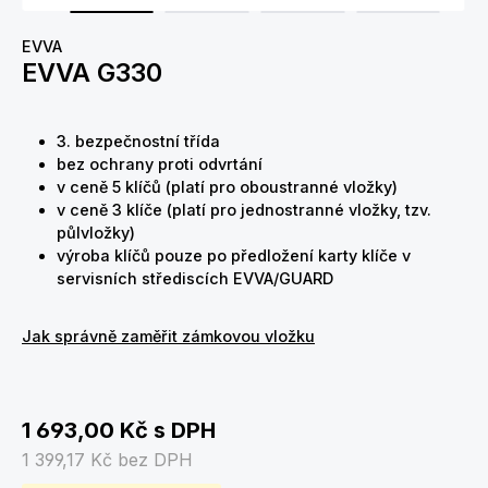
EVVA
EVVA G330
3. bezpečnostní třída
bez ochrany proti odvrtání
v ceně 5 klíčů (platí pro oboustranné vložky)
v ceně 3 klíče (platí pro jednostranné vložky, tzv.
půlvložky)
výroba klíčů pouze po předložení karty klíče v
servisních střediscích EVVA/GUARD
Jak správně zaměřit zámkovou vložku
1 693,00 Kč
s DPH
1 399,17 Kč
bez DPH