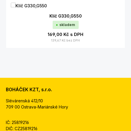
Klíč G330,G550
skladem
169,00 Kč
s DPH
139,67 Kč
bez DPH
BOHÁČEK KZT, s.r.o.
Slévárenská 412/10
709 00 Ostrava-Mariánské Hory
IČ: 25819216
DIČ: CZ25819216