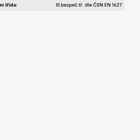
í třída:
III.bezpeč.tř. dle ČSN EN 1627