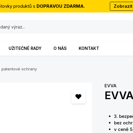
Stovky produktů s
DOPRAVOU ZDARMA
.
Zobrazit
UŽITEČNÉ RADY
O NÁS
KONTAKT
ez patentové ochrany
EVVA
EVVA
3. bezpe
bez ochr
v ceně 5 