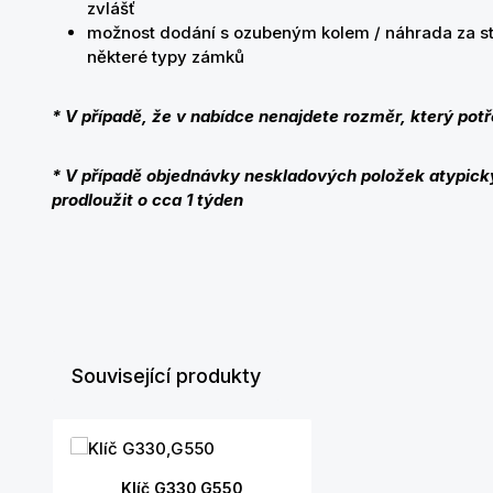
zvlášť
možnost dodání s ozubeným kolem / náhrada za sta
některé typy zámků
* V případě, že v nabídce nenajdete rozměr, který potř
* V případě objednávky neskladových položek atypic
prodloužit o cca 1 týden
Související produkty
Přeskočit galerii produktů
Klíč G330,G550