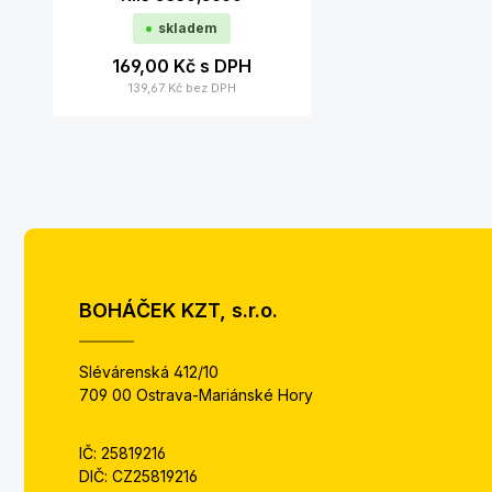
skladem
169,00 Kč
s DPH
139,67 Kč
bez DPH
BOHÁČEK KZT, s.r.o.
Slévárenská 412/10
709 00 Ostrava-Mariánské Hory
IČ: 25819216
DIČ: CZ25819216