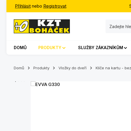
Přihlásit
nebo
Registrovat
jít na hlavní obsah
Přeskočit na vyhledávání
Přeskočit na hlavní navigaci
DOMŮ
PRODUKTY
SLUŽBY ZÁKAZNÍKŮM
Domů
Produkty
Vložky do dveří
Klíče na kartu - b
Přeskočit galerii obrázků