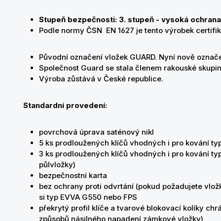
Stupeň bezpečnosti: 3. stupeň - vysoká ochran
Podle normy ČSN EN 1627 je tento výrobek certifi
Původní označení vložek GUARD. Nyní nově označ
Společnost Guard se stala členem rakouské skupi
Výroba zůstává v České republice.
Standardní provedení:
povrchová úprava saténový nikl
5 ks prodloužených klíčů vhodných i pro kování typ
3 ks prodloužených klíčů vhodných i pro kování typu
půlvložky)
bezpečnostní karta
bez ochrany proti odvrtání (pokud požadujete vložk
si typ EVVA G550 nebo FPS
překrytý profil klíče a tvarové blokovací kolíky chr
způsobů násilného napadení zámkové vložky)