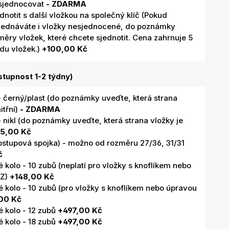
sjednocovat
- ZDARMA
dnotit s další vložkou na společný klíč (Pokud
jednáváte i vložky nesjednocené, do poznámky
ěry vložek, které chcete sjednotit. Cena zahrnuje 5
adu vložek.)
+100,00 Kč
tupnost 1-2 týdny)
- černý/plast (do poznámky uveďte, která strana
itřní)
- ZDARMA
- nikl (do poznámky uveďte, která strana vložky je
5,00 Kč
ostupová spojka) - možno od rozměru 27/36, 31/31
č
kolo - 10 zubů (neplatí pro vložky s knoflíkem nebo
SZ)
+148,00 Kč
 kolo - 10 zubů (pro vložky s knoflíkem nebo úpravou
00 Kč
 kolo - 12 zubů
+497,00 Kč
 kolo - 18 zubů
+497,00 Kč