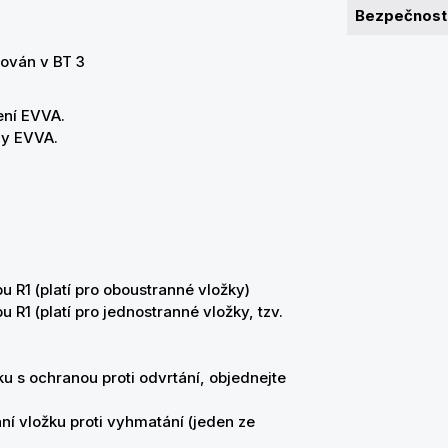
Bezpečnostn
a
kován v BT 3
ení EVVA.
ny EVVA.
u R1 (platí pro oboustranné vložky)
 R1 (platí pro jednostranné vložky, tzv.
u s ochranou proti odvrtání, objednejte
ání vložku proti vyhmatání (jeden ze