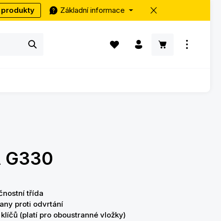
 produkty
Základní informace
Máte 0 položky v seznamu přání
Nákupní košík ob
 G330
čnostní třída
any proti odvrtání
klíčů (platí pro oboustranné vložky)