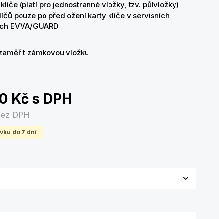
klíče (platí pro jednostranné vložky, tzv. půlvložky)
líčů pouze po předložení karty klíče v servisních
cích EVVA/GUARD
zaměřit zámkovou vložku
00 Kč
s DPH
bez DPH
vku do 7 dní
olte variantu