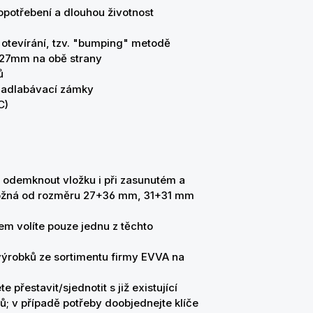
í opotřebení a dlouhou životnost
 otevírání, tzv. "bumping" metodě
d 27mm na obě strany
mů
 zadlabávací zámky
C)
 odemknout vložku i při zasunutém a
 možná od rozměru 27+36 mm, 31+31 mm
em volíte pouze jednu z těchto
 výrobků ze sortimentu firmy EVVA na
 přestavit/sjednotit s již existující
ů; v případě potřeby doobjednejte klíče