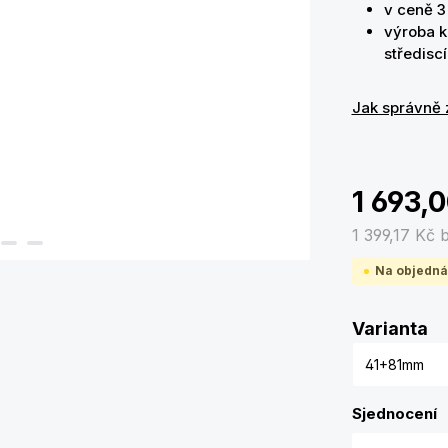
v ceně 3 
výroba k
středis
Jak správně 
1 693,
1 399,17 Kč
Na objedná
Zv
Varianta
Sjednocení