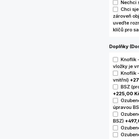
Nechci 
Chci sje
zároveň ob
uveďte rozm
klíčů pro s
Doplňky (Dos
Knoflík 
vložky je vn
Knoflík 
vnitřní)
+27
BSZ (pr
+225,00 K
Ozubené 
úpravou B
Ozubené
BSZ)
+497,
Ozubené
Ozubené