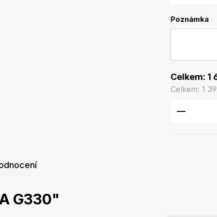
Poznámka
Celkem:
1 
Celkem:
1 39
Množství
odnocení
VA G330"