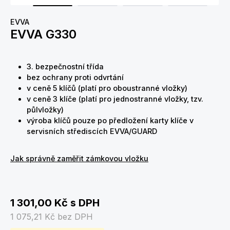
EVVA
EVVA G330
3. bezpečnostní třída
bez ochrany proti odvrtání
v ceně 5 klíčů (platí pro oboustranné vložky)
v ceně 3 klíče (platí pro jednostranné vložky, tzv.
půlvložky)
výroba klíčů pouze po předložení karty klíče v
servisních střediscích EVVA/GUARD
Jak správně zaměřit zámkovou vložku
1 301,00 Kč
s DPH
1 075,21 Kč
bez DPH