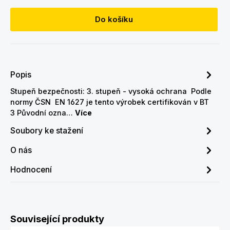
Do košíku
Popis
Stupeň bezpečnosti: 3. stupeň - vysoká ochrana Podle
normy ČSN EN 1627 je tento výrobek certifikován v BT
3 Původní ozna…
Více
Soubory ke stažení
O nás
Hodnocení
Přeskočit galerii produktů
Související produkty