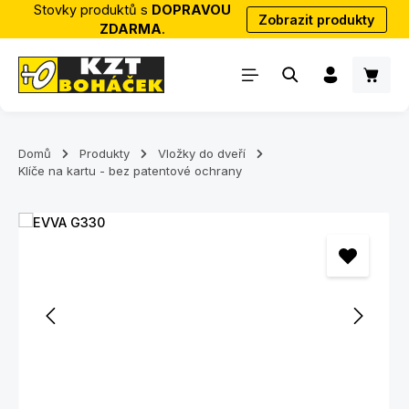
Stovky produktů s
DOPRAVOU
Zobrazit produkty
Přejít na hlavní obsah
ZDARMA
.
Nákup
Domů
Produkty
Vložky do dveří
Klíče na kartu - bez patentové ochrany
Přeskočit galerii obrázků