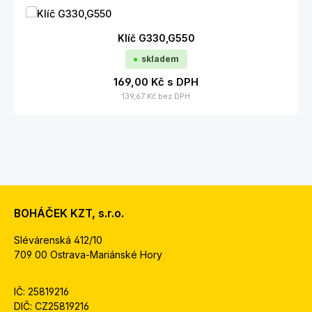
Klíč G330,G550
skladem
169,00 Kč
s DPH
139,67 Kč
bez DPH
BOHÁČEK KZT, s.r.o.
Slévárenská 412/10
709 00 Ostrava-Mariánské Hory
IČ: 25819216
DIČ: CZ25819216