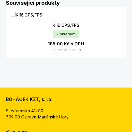
Přeskočit galerii produktů
Související produkty
Klíč CPS/FPS
skladem
185,00 Kč
s DPH
152,89 Kč
bez DPH
BOHÁČEK KZT, s.r.o.
Slévárenská 412/10
709 00 Ostrava-Mariánské Hory