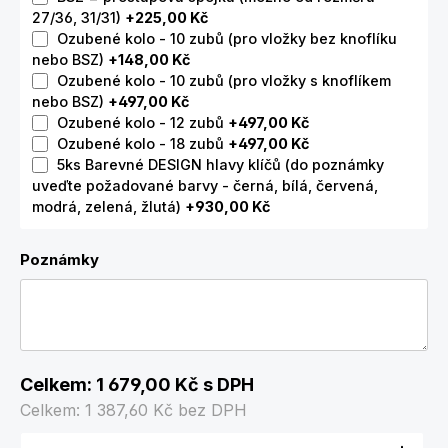
27/36, 31/31)
+225,00 Kč
Ozubené kolo - 10 zubů (pro vložky bez knoflíku
nebo BSZ)
+148,00 Kč
Ozubené kolo - 10 zubů (pro vložky s knoflíkem
nebo BSZ)
+497,00 Kč
Ozubené kolo - 12 zubů
+497,00 Kč
Ozubené kolo - 18 zubů
+497,00 Kč
5ks Barevné DESIGN hlavy klíčů (do poznámky
uveďte požadované barvy - černá, bílá, červená,
modrá, zelená, žlutá)
+930,00 Kč
Poznámky
Celkem:
1 679,00 Kč
s DPH
Celkem:
1 387,60 Kč
bez DPH
Množství produktu: Zadejte požadované množství