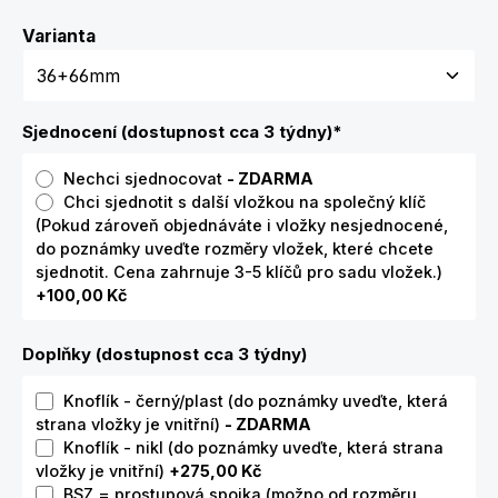
Zvolte variantu
Varianta
Sjednocení (dostupnost cca 3 týdny)
*
Nechci sjednocovat
- ZDARMA
Chci sjednotit s další vložkou na společný klíč
(Pokud zároveň objednáváte i vložky nesjednocené,
do poznámky uveďte rozměry vložek, které chcete
sjednotit. Cena zahrnuje 3-5 klíčů pro sadu vložek.)
+100,00 Kč
Doplňky (dostupnost cca 3 týdny)
Knoflík - černý/plast (do poznámky uveďte, která
strana vložky je vnitřní)
- ZDARMA
Knoflík - nikl (do poznámky uveďte, která strana
vložky je vnitřní)
+275,00 Kč
BSZ = prostupová spojka (možno od rozměru