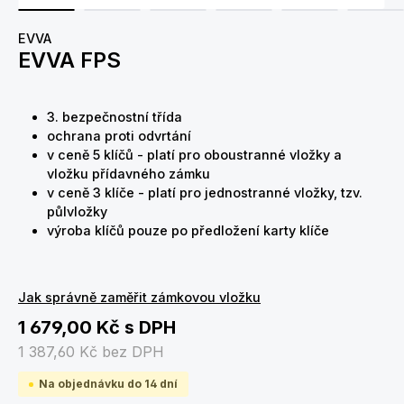
EVVA
EVVA FPS
3. bezpečnostní třída
ochrana proti odvrtání
v ceně 5 klíčů - platí pro oboustranné vložky a
vložku přídavného zámku
v ceně 3 klíče - platí pro jednostranné vložky, tzv.
půlvložky
výroba klíčů pouze po předložení karty klíče
Jak správně zaměřit zámkovou vložku
1 679,00 Kč
s DPH
1 387,60 Kč
bez DPH
Na objednávku do 14 dní