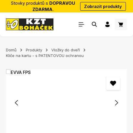
Stovky produktů s
DOPRAVOU
Zobrazit produkty
Přejít na hlavní obsah
ZDARMA
.
Nákup
Domů
Produkty
Vložky do dveří
Klíče na kartu - s PATENTOVOU ochranou
Přeskočit galerii obrázků