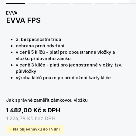
EVVA
EVVA FPS
3. bezpečnostní třída
ochrana proti odvrtání
v ceně 5 klíčů - platí pro oboustranné vložky a
vložku přídavného zámku
v ceně 3 klíče - platí pro jednostranné vložky, tzv.
půlvložky
výroba klíčů pouze po předložení karty klíče
Jak správně zaměřit zámkovou vložku
1 482,00 Kč
s DPH
1 224,79 Kč
bez DPH
Na objednávku do 14 dní