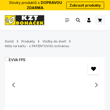
Stovky produktů s
DOPRAVOU
Zobrazit produkty
Přejít na hlavní obsah
ZDARMA
.
Nákup
Domů
Produkty
Vložky do dveří
Klíče na kartu - s PATENTOVOU ochranou
Přeskočit galerii obrázků