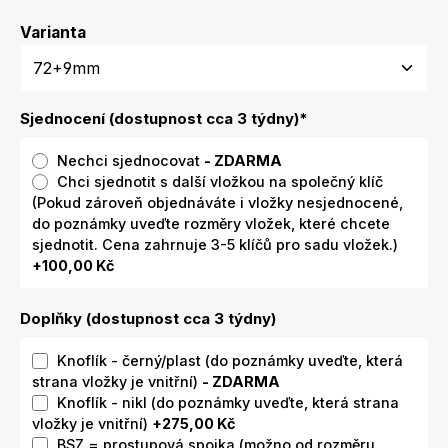
Zvolte variantu
Varianta
Sjednocení (dostupnost cca 3 týdny)
*
Nechci sjednocovat
- ZDARMA
Chci sjednotit s další vložkou na společný klíč
(Pokud zároveň objednáváte i vložky nesjednocené,
do poznámky uveďte rozměry vložek, které chcete
sjednotit. Cena zahrnuje 3-5 klíčů pro sadu vložek.)
+100,00 Kč
Doplňky (dostupnost cca 3 týdny)
Knoflík - černý/plast (do poznámky uveďte, která
strana vložky je vnitřní)
- ZDARMA
Knoflík - nikl (do poznámky uveďte, která strana
vložky je vnitřní)
+275,00 Kč
BSZ = prostupová spojka (možno od rozměru