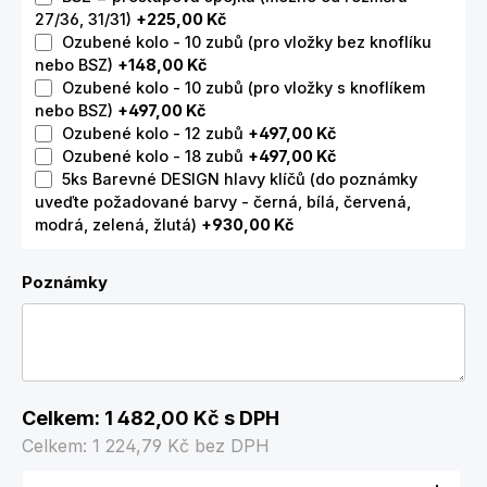
27/36, 31/31)
+225,00 Kč
Ozubené kolo - 10 zubů (pro vložky bez knoflíku
nebo BSZ)
+148,00 Kč
Ozubené kolo - 10 zubů (pro vložky s knoflíkem
nebo BSZ)
+497,00 Kč
Ozubené kolo - 12 zubů
+497,00 Kč
Ozubené kolo - 18 zubů
+497,00 Kč
5ks Barevné DESIGN hlavy klíčů (do poznámky
uveďte požadované barvy - černá, bílá, červená,
modrá, zelená, žlutá)
+930,00 Kč
Poznámky
Celkem:
1 482,00 Kč
s DPH
Celkem:
1 224,79 Kč
bez DPH
Množství produktu: Zadejte požadované množství