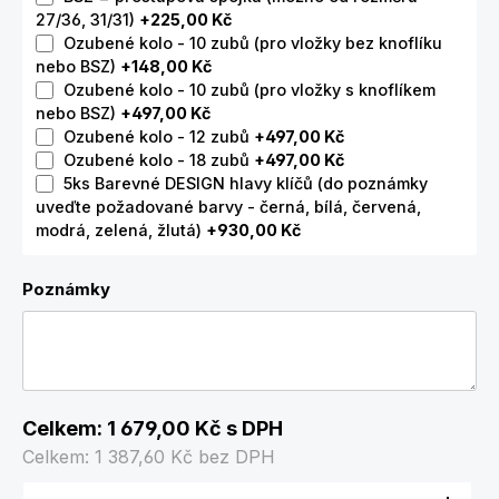
27/36, 31/31)
+225,00 Kč
Ozubené kolo - 10 zubů (pro vložky bez knoflíku
nebo BSZ)
+148,00 Kč
Ozubené kolo - 10 zubů (pro vložky s knoflíkem
nebo BSZ)
+497,00 Kč
Ozubené kolo - 12 zubů
+497,00 Kč
Ozubené kolo - 18 zubů
+497,00 Kč
5ks Barevné DESIGN hlavy klíčů (do poznámky
uveďte požadované barvy - černá, bílá, červená,
modrá, zelená, žlutá)
+930,00 Kč
Poznámky
Celkem:
1 679,00 Kč
s DPH
Celkem:
1 387,60 Kč
bez DPH
Množství produktu: Zadejte požadované množství