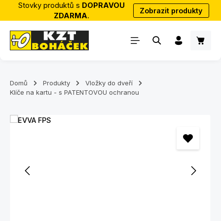
Stovky produktů s
DOPRAVOU
Zobrazit produkty
Přejít na hlavní obsah
ZDARMA
.
Nákup
Domů
Produkty
Vložky do dveří
Klíče na kartu - s PATENTOVOU ochranou
Přeskočit galerii obrázků