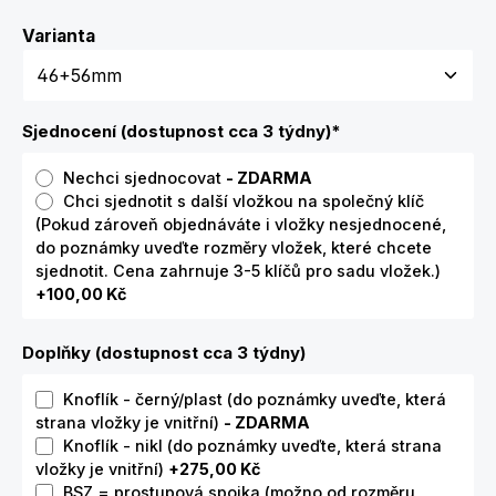
Zvolte variantu
Varianta
Sjednocení (dostupnost cca 3 týdny)
*
Nechci sjednocovat
- ZDARMA
Chci sjednotit s další vložkou na společný klíč
(Pokud zároveň objednáváte i vložky nesjednocené,
do poznámky uveďte rozměry vložek, které chcete
sjednotit. Cena zahrnuje 3-5 klíčů pro sadu vložek.)
+100,00 Kč
Doplňky (dostupnost cca 3 týdny)
Knoflík - černý/plast (do poznámky uveďte, která
strana vložky je vnitřní)
- ZDARMA
Knoflík - nikl (do poznámky uveďte, která strana
vložky je vnitřní)
+275,00 Kč
BSZ = prostupová spojka (možno od rozměru