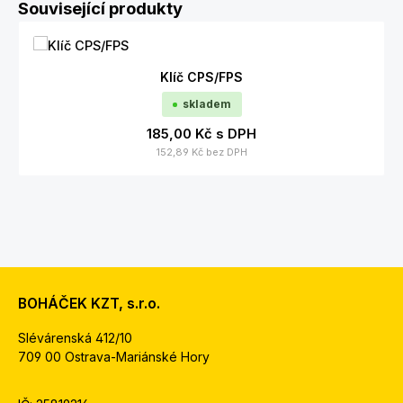
Přeskočit galerii produktů
Související produkty
Klíč CPS/FPS
skladem
185,00 Kč
s DPH
152,89 Kč
bez DPH
BOHÁČEK KZT, s.r.o.
Slévárenská 412/10
709 00 Ostrava-Mariánské Hory