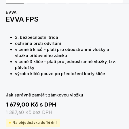
EVVA
EVVA FPS
3. bezpečnostní třída
ochrana proti odvrtání
v ceně 5 klíčů - platí pro oboustranné vložky a
vložku přídavného zámku
v ceně 3 klíče - platí pro jednostranné vložky, tzv.
půlvložky
výroba klíčů pouze po předložení karty klíče
Jak správně zaměřit zámkovou vložku
1 679,00 Kč
s DPH
1 387,60 Kč
bez DPH
Na objednávku do 14 dní