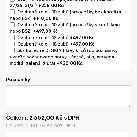
27/36, 31/31)
+225,00 Kč
Ozubené kolo - 10 zubů (pro vložky bez knoflíku
nebo BSZ)
+148,00 Kč
Ozubené kolo - 10 zubů (pro vložky s knoflíkem
nebo BSZ)
+497,00 Kč
Ozubené kolo - 12 zubů
+497,00 Kč
Ozubené kolo - 18 zubů
+497,00 Kč
5ks Barevné DESIGN hlavy klíčů (do poznámky
uveďte požadované barvy - černá, bílá, červená,
modrá, zelená, žlutá)
+930,00 Kč
Poznámky
Celkem:
2 652,00 Kč
s DPH
Celkem:
2 191,74 Kč
bez DPH
Množství produktu: Zadejte požadované množství