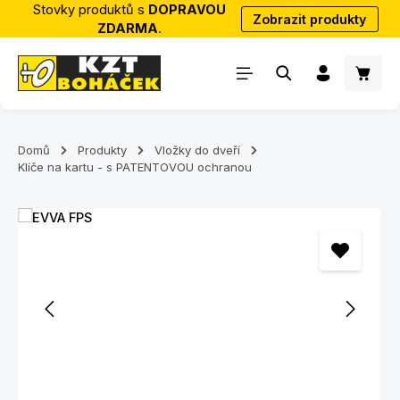
Stovky produktů s
DOPRAVOU
Zobrazit produkty
Přejít na hlavní obsah
ZDARMA
.
Nákup
Domů
Produkty
Vložky do dveří
Klíče na kartu - s PATENTOVOU ochranou
Přeskočit galerii obrázků