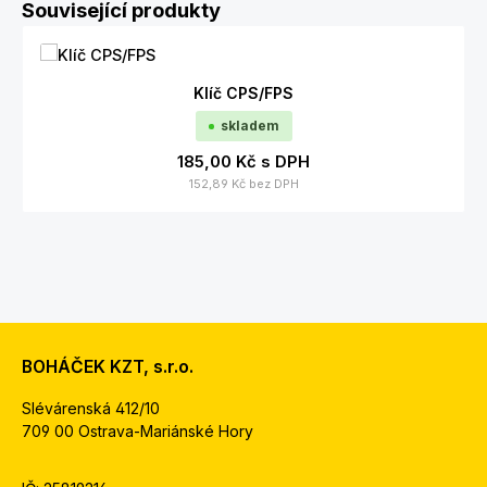
Přeskočit galerii produktů
Související produkty
Klíč CPS/FPS
skladem
185,00 Kč
s DPH
152,89 Kč
bez DPH
BOHÁČEK KZT, s.r.o.
Slévárenská 412/10
709 00 Ostrava-Mariánské Hory