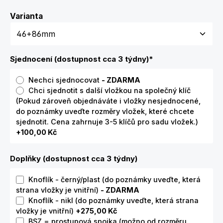
Zvolte variantu
Varianta
Sjednocení (dostupnost cca 3 týdny)
*
Nechci sjednocovat
- ZDARMA
Chci sjednotit s další vložkou na společný klíč
(Pokud zároveň objednáváte i vložky nesjednocené,
do poznámky uveďte rozměry vložek, které chcete
sjednotit. Cena zahrnuje 3-5 klíčů pro sadu vložek.)
+100,00 Kč
Doplňky (dostupnost cca 3 týdny)
Knoflík - černý/plast (do poznámky uveďte, která
strana vložky je vnitřní)
- ZDARMA
Knoflík - nikl (do poznámky uveďte, která strana
vložky je vnitřní)
+275,00 Kč
BSZ = prostupová spojka (možno od rozměru