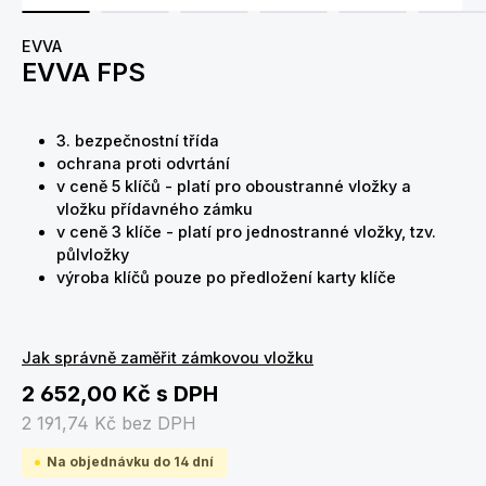
EVVA
EVVA FPS
3. bezpečnostní třída
ochrana proti odvrtání
v ceně 5 klíčů - platí pro oboustranné vložky a
vložku přídavného zámku
v ceně 3 klíče - platí pro jednostranné vložky, tzv.
půlvložky
výroba klíčů pouze po předložení karty klíče
Jak správně zaměřit zámkovou vložku
2 652,00 Kč
s DPH
2 191,74 Kč
bez DPH
Na objednávku do 14 dní