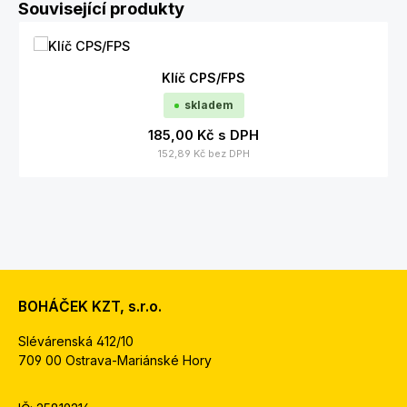
Přeskočit galerii produktů
Související produkty
Klíč CPS/FPS
skladem
185,00 Kč
s DPH
152,89 Kč
bez DPH
BOHÁČEK KZT, s.r.o.
Slévárenská 412/10
709 00 Ostrava-Mariánské Hory