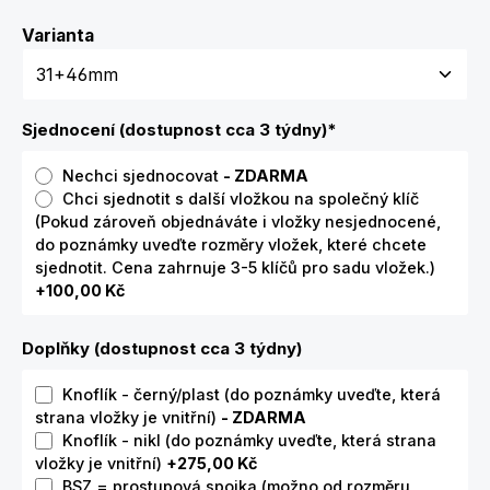
Zvolte variantu
Varianta
Sjednocení (dostupnost cca 3 týdny)
*
Nechci sjednocovat
- ZDARMA
Chci sjednotit s další vložkou na společný klíč
(Pokud zároveň objednáváte i vložky nesjednocené,
do poznámky uveďte rozměry vložek, které chcete
sjednotit. Cena zahrnuje 3-5 klíčů pro sadu vložek.)
+100,00 Kč
Doplňky (dostupnost cca 3 týdny)
Knoflík - černý/plast (do poznámky uveďte, která
strana vložky je vnitřní)
- ZDARMA
Knoflík - nikl (do poznámky uveďte, která strana
vložky je vnitřní)
+275,00 Kč
BSZ = prostupová spojka (možno od rozměru