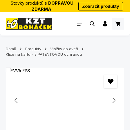
Stovky produktů s
DOPRAVOU
Zobrazit produkty
Přejít na hlavní obsah
ZDARMA
.
Nákup
Domů
Produkty
Vložky do dveří
Klíče na kartu - s PATENTOVOU ochranou
Přeskočit galerii obrázků