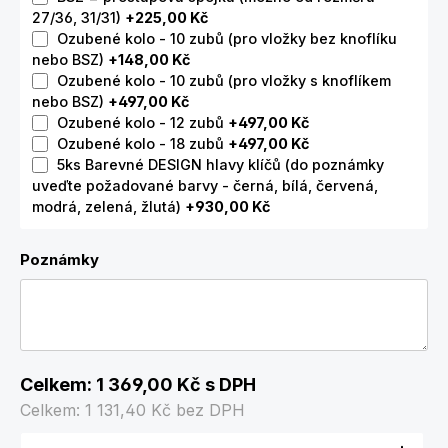
27/36, 31/31)
+225,00 Kč
Ozubené kolo - 10 zubů (pro vložky bez knoflíku
nebo BSZ)
+148,00 Kč
Ozubené kolo - 10 zubů (pro vložky s knoflíkem
nebo BSZ)
+497,00 Kč
Ozubené kolo - 12 zubů
+497,00 Kč
Ozubené kolo - 18 zubů
+497,00 Kč
5ks Barevné DESIGN hlavy klíčů (do poznámky
uveďte požadované barvy - černá, bílá, červená,
modrá, zelená, žlutá)
+930,00 Kč
Poznámky
Celkem:
1 369,00 Kč
s DPH
Celkem:
1 131,40 Kč
bez DPH
Množství produktu: Zadejte požadované množství