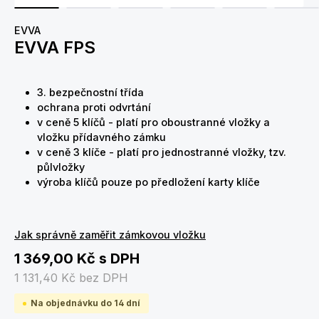
EVVA
EVVA FPS
3. bezpečnostní třída
ochrana proti odvrtání
v ceně 5 klíčů - platí pro oboustranné vložky a
vložku přídavného zámku
v ceně 3 klíče - platí pro jednostranné vložky, tzv.
půlvložky
výroba klíčů pouze po předložení karty klíče
Jak správně zaměřit zámkovou vložku
1 369,00 Kč
s DPH
1 131,40 Kč
bez DPH
Na objednávku do 14 dní