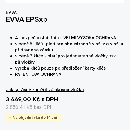
EVVA
EVVA EPSxp
4. bezpečnostní třída - VELMI VYSOKÁ OCHRANA
v ceně 5 klíčů -platí pro oboustranné vložky a vložku
přídavného zámku
v ceně 3 klíče - platí pro jednostranné vložky, tzv.
půlvložky
výroba klíčů pouze po předložení karty klíče
PATENTOVÁ OCHRANA
Jak správně zaměřit zámkovou vložku
3 449,00 Kč
s DPH
2 850,41 Kč
bez DPH
Na objednávku do 14 dní