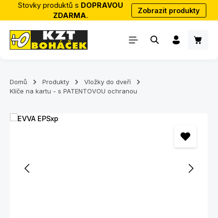
Stovky produktů s
DOPRAVOU
Zobrazit produkty
Přejít na hlavní obsah
ZDARMA
.
Nákup
Domů
Produkty
Vložky do dveří
Klíče na kartu - s PATENTOVOU ochranou
Přeskočit galerii obrázků