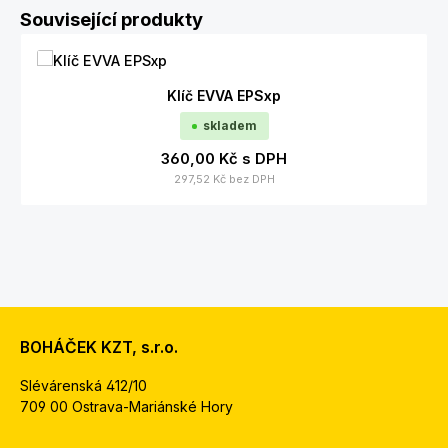
Přeskočit galerii produktů
Související produkty
Klíč EVVA EPSxp
skladem
360,00 Kč
s DPH
297,52 Kč
bez DPH
BOHÁČEK KZT, s.r.o.
Slévárenská 412/10
709 00 Ostrava-Mariánské Hory