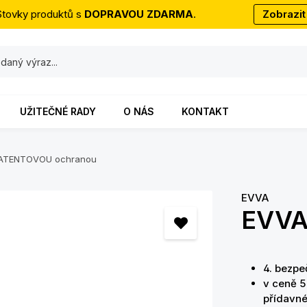
Stovky produktů s
DOPRAVOU ZDARMA
.
Zobrazit
UŽITEČNÉ RADY
O NÁS
KONTAKT
s PATENTOVOU ochranou
EVVA
EVVA
4. bezp
v ceně 5
přídavn