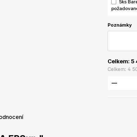
5ks Bar
požadované
Poznámky
Celkem:
5 
Celkem:
4 5
Množství
odnocení