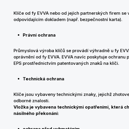
Klíče od fy EVVA nebo od jejích partnerských firem se
odpovídajícím dokladem (např. bezpečnostní karta).
Právní ochrana
Průmyslová výroba klíčů se provádí výhradně u fy EVVA
oprávnění od fy EVVA. EVVA navíc poskytuje ochranu
EPS prostřednictvím patentovaných znaků na klíči.
Technická ochrana
Klíče jsou vybaveny technickými znaky, jejichž zhotove
odborné znalosti.
Vložka je vybavena technickými opatřeními, která c
násilného překonání:
ochrana před vyhmatáním