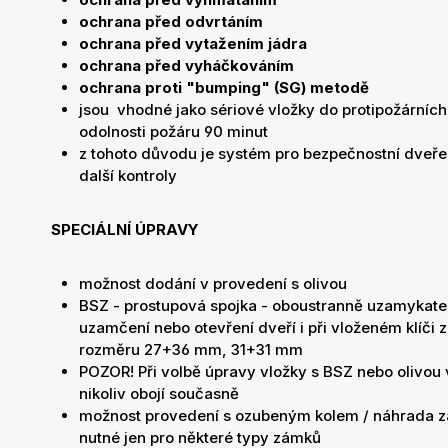
ochrana před odvrtáním
ochrana před vytažením jádra
ochrana před vyháčkováním
ochrana proti "bumping" (SG) metodě
jsou vhodné jako sériové vložky do protipožárních
odolnosti požáru 90 minut
z tohoto důvodu je systém pro bezpečnostní dveře t
další kontroly
SPECIÁLNÍ ÚPRAVY
možnost dodání v provedení s olivou
BSZ - prostupová spojka - oboustranně uzamykatel
uzamčení nebo otevření dveří i při vloženém klíči 
rozměru 27+36 mm, 31+31 mm
POZOR! Při volbě úpravy vložky s BSZ nebo olivou 
nikoliv obojí současně
možnost provedení s ozubeným kolem / náhrada za 
nutné jen pro některé typy zámků