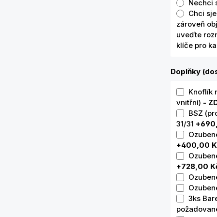
Nechci 
Chci sje
zároveň ob
uveďte rozm
klíče pro k
Doplňky (dos
Knoflík 
vnitřní)
- 
BSZ (pr
31/31
+690
Ozubené 
+400,00 K
Ozubené 
+728,00 K
Ozubené
Ozubené
3ks Bar
požadované