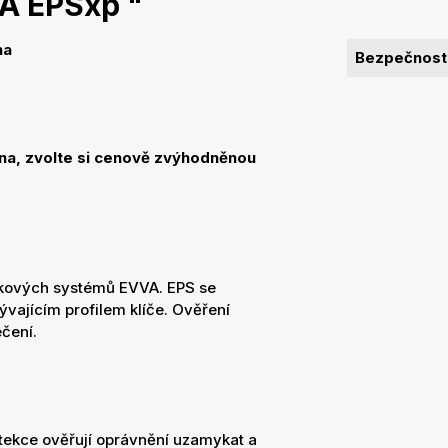
A EPSxp "
na
Bezpečnostn
a, zvolte si cenově zvýhodněnou
kových systémů EVVA. EPS se
vajícím profilem klíče. Ověření
čení.
etekce ověřují oprávnění uzamykat a