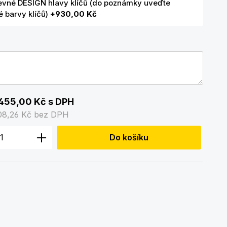
evné DESIGN hlavy klíčů (do poznámky uveďte
 barvy klíčů)
+930,00 Kč
455,00 Kč
s DPH
08,26 Kč
bez DPH
 produktu: Zadejte požadované množstv
Do košíku