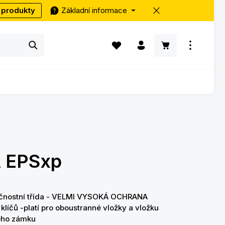
 produkty
Základní informace
Máte 0 položky v seznamu přání
Nákupní košík ob
 EPSxp
ečnostní třída - VELMI VYSOKÁ OCHRANA
 klíčů -platí pro oboustranné vložky a vložku
ého zámku