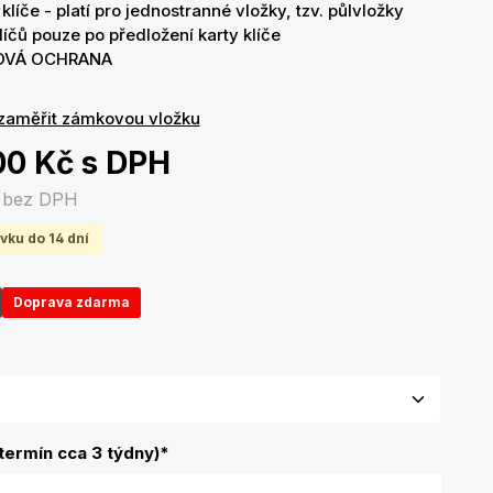
klíče - platí pro jednostranné vložky, tzv. půlvložky
líčů pouze po předložení karty klíče
OVÁ OCHRANA
zaměřit zámkovou vložku
00 Kč
s DPH
č
bez DPH
vku do 14 dní
Doprava zdarma
olte variantu
termín cca 3 týdny)
*