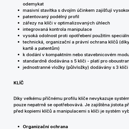
odemykat
masivní stavítka s dvojím účinkem zajišťují vysok
patentovaný podélný profil
zářezy na klíči v optimalizovaných úhlech
integrovaná kontrola manipulace
vysoká odolnost proti opotřebení použitím speciální
technická, organizační a právní ochrana klíčů (dí
kartě a patentům)
k dodání v kompaktním nebo stavebnicovém mod
standardně dodávána s 5 klíči - platí pro oboustr
jednostranné vložky (půlvložky) dodávány s 3 klíči
KLÍČ
Díky velkému příčnému profilu klíče nevykazuje systé
pouze nepatrně se opotřebovává. Je zajištěna jistota př
před kopiemi klíčů a manipulacemi s klíči je systém v
Organizační ochrana