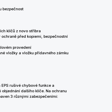
ou bezpečnost
ch klíčů z novo stříbra
ky ochraně před kopiemi, bezpečnostní
ulovém provedení
anné vložky a vložku přídavného zámku
m EPS rušivé chybové funkce a
i objednání dalšího klíče. Na ochranu
ybaven 3 různými zabezpečeními: