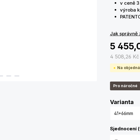
v ceně 3 
výroba k
PATENT
Jak správně 
5 455,
4 508,26 K
Na objedná
Pro náročné
Zv
Varianta
Sjednocení (