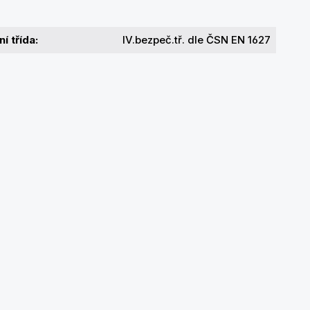
í třída:
IV.bezpeč.tř. dle ČSN EN 1627