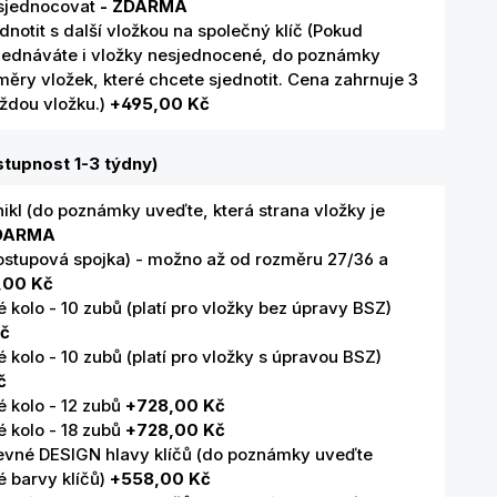
sjednocovat
- ZDARMA
dnotit s další vložkou na společný klíč (Pokud
jednáváte i vložky nesjednocené, do poznámky
ěry vložek, které chcete sjednotit. Cena zahrnuje 3
aždou vložku.)
+495,00 Kč
tupnost 1-3 týdny)
nikl (do poznámky uveďte, která strana vložky je
ZDARMA
ostupová spojka) - možno až od rozměru 27/36 a
,00 Kč
kolo - 10 zubů (platí pro vložky bez úpravy BSZ)
č
kolo - 10 zubů (platí pro vložky s úpravou BSZ)
č
 kolo - 12 zubů
+728,00 Kč
 kolo - 18 zubů
+728,00 Kč
evné DESIGN hlavy klíčů (do poznámky uveďte
 barvy klíčů)
+558,00 Kč