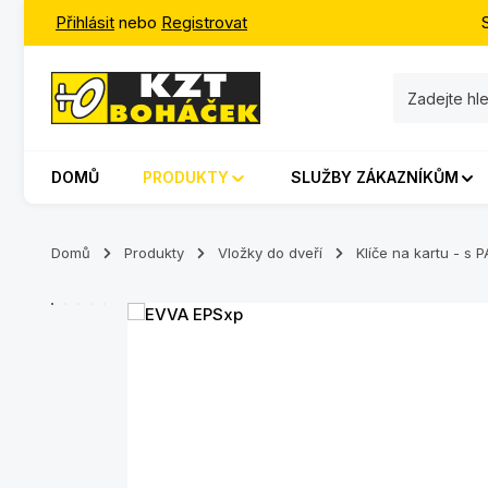
Přihlásit
nebo
Registrovat
jít na hlavní obsah
Přeskočit na vyhledávání
Přeskočit na hlavní navigaci
DOMŮ
PRODUKTY
SLUŽBY ZÁKAZNÍKŮM
Domů
Produkty
Vložky do dveří
Klíče na kartu - 
Přeskočit galerii obrázků