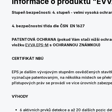
Informace o produktu "EVV
Stupeň bezpečnosti: 4. stupeň - velmi vysoká ochra
4. bezpečnostní třída dle ČSN EN 1627
PATENTOVÁ OCHRANA (pokud Vám stačí nižší ochran
vložku
EVVA EPS-M
s OCHRANNOU ZNÁMKOU)
CERTIFIKÁT NBÚ
EPS je dalším vývojovým stupněm osvědčených stavít
vyznačuje patentovaným, na několika místech se překrý
přístupových práv se provádí ve více úrovních zabezpe
VÝHODY
6 aktivních prvků detekce a až 20 dalších pozic d