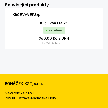
Přeskočit galerii produktů
Související produkty
Klíč EVVA EPSxp
skladem
360,00 Kč
s DPH
297,52 Kč
bez DPH
BOHÁČEK KZT, s.r.o.
Slévárenská 412/10
709 00 Ostrava-Mariánské Hory