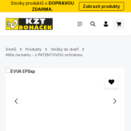
Stovky produktů s
DOPRAVOU
Zobrazit produkty
Přejít na hlavní obsah
ZDARMA
.
Nákup
Domů
Produkty
Vložky do dveří
Klíče na kartu - s PATENTOVOU ochranou
Přeskočit galerii obrázků