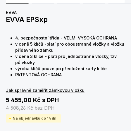
EVVA
EVVA EPSxp
4. bezpečnostní třída - VELMI VYSOKÁ OCHRANA
v ceně 5 klíčů -platí pro oboustranné vložky a vložku
přídavného zámku
v ceně 3 klíče - platí pro jednostranné vložky, tzv.
půlvložky
výroba klíčů pouze po předložení karty klíče
PATENTOVÁ OCHRANA
Jak správně zaměřit zámkovou vložku
5 455,00 Kč
s DPH
4 508,26 Kč
bez DPH
Na objednávku do 14 dní