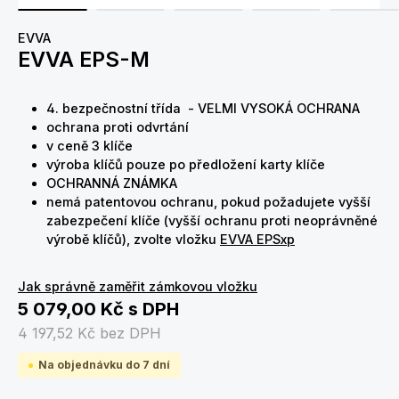
EVVA
EVVA EPS-M
4. bezpečnostní třída - VELMI VYSOKÁ OCHRANA
ochrana proti odvrtání
v ceně 3 klíče
výroba klíčů pouze po předložení karty klíče
OCHRANNÁ ZNÁMKA
nemá patentovou ochranu, pokud požadujete vyšší
zabezpečení klíče (vyšší ochranu proti neoprávněné
výrobě klíčů), zvolte vložku
EVVA EPSxp
Jak správně zaměřit zámkovou vložku
5 079,00 Kč
s DPH
4 197,52 Kč
bez DPH
Na objednávku do 7 dní