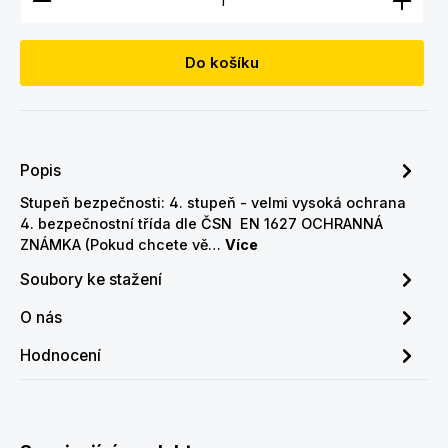
Do košíku
Popis
Stupeň bezpečnosti: 4. stupeň - velmi vysoká ochrana
4. bezpečnostní třída dle ČSN EN 1627 OCHRANNÁ
ZNÁMKA (Pokud chcete vě…
Více
Soubory ke stažení
O nás
Hodnocení
Přeskočit galerii produktů