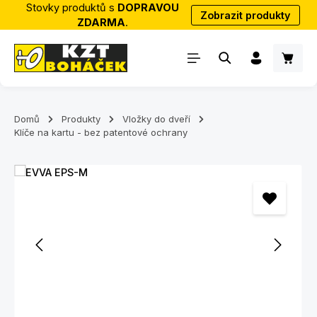
Stovky produktů s
DOPRAVOU
Zobrazit produkty
Přejít na hlavní obsah
ZDARMA
.
Nákup
Domů
Produkty
Vložky do dveří
Klíče na kartu - bez patentové ochrany
Přeskočit galerii obrázků