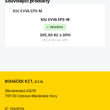
Související produkty
Klíč EVVA EPS-M
skladem
305,00 Kč
s DPH
252,07 Kč
bez DPH
BOHÁČEK KZT, s.r.o.
Slévárenská 412/10
709 00 Ostrava-Mariánské Hory
IČ: 25819216