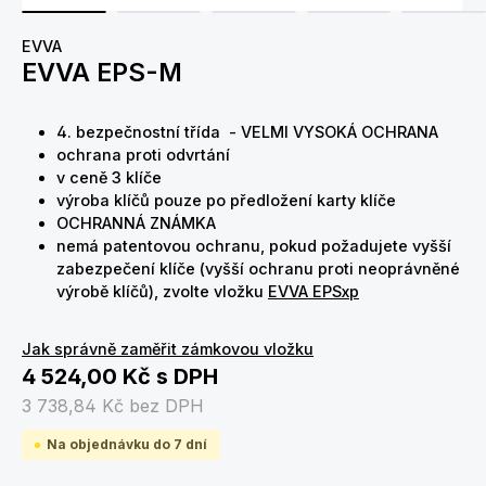
EVVA
EVVA EPS-M
4. bezpečnostní třída - VELMI VYSOKÁ OCHRANA
ochrana proti odvrtání
v ceně 3 klíče
výroba klíčů pouze po předložení karty klíče
OCHRANNÁ ZNÁMKA
nemá patentovou ochranu, pokud požadujete vyšší
zabezpečení klíče (vyšší ochranu proti neoprávněné
výrobě klíčů), zvolte vložku
EVVA EPSxp
Jak správně zaměřit zámkovou vložku
4 524,00 Kč
s DPH
3 738,84 Kč
bez DPH
Na objednávku do 7 dní