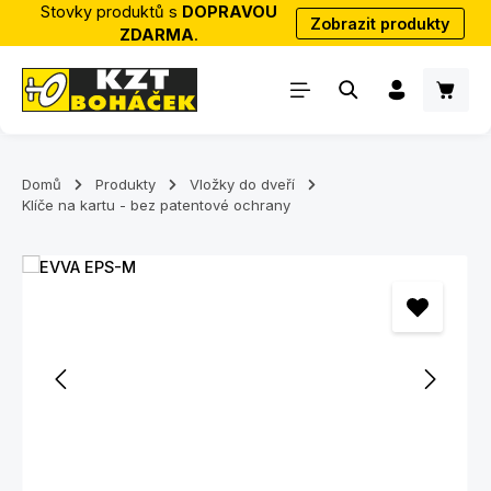
Stovky produktů s
DOPRAVOU
Zobrazit produkty
Přejít na hlavní obsah
ZDARMA
.
Nákup
Domů
Produkty
Vložky do dveří
Klíče na kartu - bez patentové ochrany
Přeskočit galerii obrázků