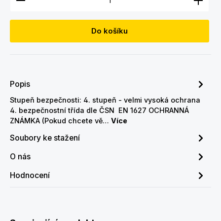
Do košíku
Popis
Stupeň bezpečnosti: 4. stupeň - velmi vysoká ochrana
4. bezpečnostní třída dle ČSN EN 1627 OCHRANNÁ
ZNÁMKA (Pokud chcete vě…
Více
Soubory ke stažení
O nás
Hodnocení
Přeskočit galerii produktů