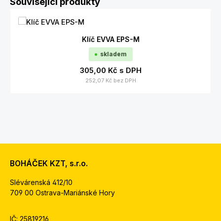
Související produkty
Klíč EVVA EPS-M
skladem
305,00 Kč
s DPH
252,07 Kč
bez DPH
BOHÁČEK KZT, s.r.o.
Slévárenská 412/10
709 00 Ostrava-Mariánské Hory
IČ: 25819216