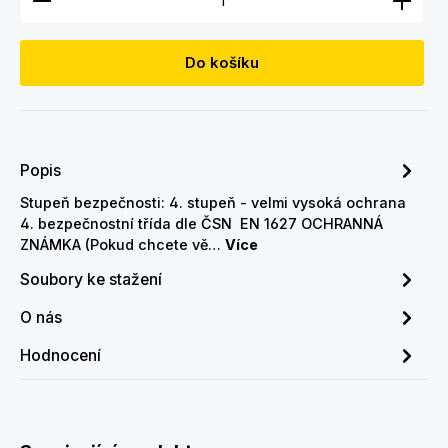
Do košíku
Popis
Stupeň bezpečnosti: 4. stupeň - velmi vysoká ochrana
4. bezpečnostní třída dle ČSN EN 1627 OCHRANNÁ
ZNÁMKA (Pokud chcete vě…
Více
Soubory ke stažení
O nás
Hodnocení
Přeskočit galerii produktů