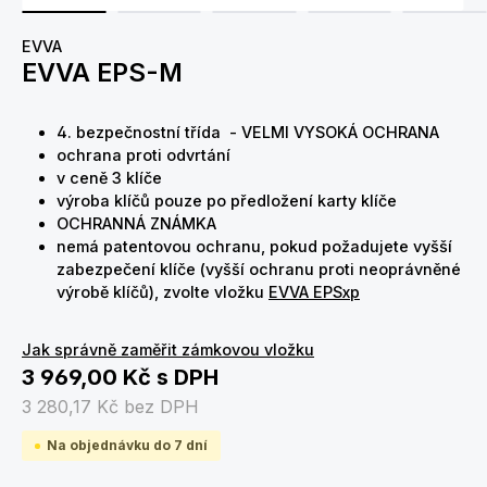
EVVA
EVVA EPS-M
4. bezpečnostní třída - VELMI VYSOKÁ OCHRANA
ochrana proti odvrtání
v ceně 3 klíče
výroba klíčů pouze po předložení karty klíče
OCHRANNÁ ZNÁMKA
nemá patentovou ochranu, pokud požadujete vyšší
zabezpečení klíče (vyšší ochranu proti neoprávněné
výrobě klíčů), zvolte vložku
EVVA EPSxp
Jak správně zaměřit zámkovou vložku
3 969,00 Kč
s DPH
3 280,17 Kč
bez DPH
Na objednávku do 7 dní