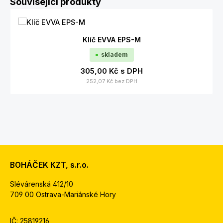
Související produkty
Klíč EVVA EPS-M
skladem
305,00 Kč
s DPH
252,07 Kč
bez DPH
BOHÁČEK KZT, s.r.o.
Slévárenská 412/10
709 00 Ostrava-Mariánské Hory
IČ: 25819216