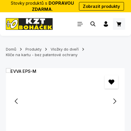
Stovky produktů s
DOPRAVOU
Zobrazit produkty
Přejít na hlavní obsah
ZDARMA
.
Nákup
Domů
Produkty
Vložky do dveří
Klíče na kartu - bez patentové ochrany
Přeskočit galerii obrázků