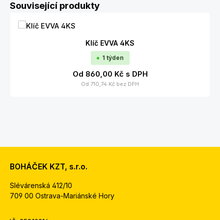
Přeskočit galerii produktů
Související produkty
Klíč EVVA 4KS
1 týden
Od
860,00 Kč
s DPH
Od
710,74 Kč
bez DPH
BOHÁČEK KZT, s.r.o.
Slévárenská 412/10
709 00 Ostrava-Mariánské Hory