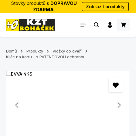
Stovky produktů s
DOPRAVOU
Zobrazit produkty
Přejít na hlavní obsah
ZDARMA
.
Nákup
Domů
Produkty
Vložky do dveří
Klíče na kartu - s PATENTOVOU ochranou
Přeskočit galerii obrázků