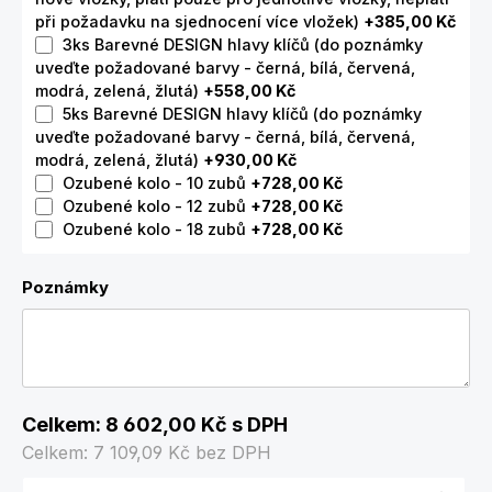
při požadavku na sjednocení více vložek)
+385,00 Kč
3ks Barevné DESIGN hlavy klíčů (do poznámky
uveďte požadované barvy - černá, bílá, červená,
modrá, zelená, žlutá)
+558,00 Kč
5ks Barevné DESIGN hlavy klíčů (do poznámky
uveďte požadované barvy - černá, bílá, červená,
modrá, zelená, žlutá)
+930,00 Kč
Ozubené kolo - 10 zubů
+728,00 Kč
Ozubené kolo - 12 zubů
+728,00 Kč
Ozubené kolo - 18 zubů
+728,00 Kč
Poznámky
Celkem:
8 602,00 Kč
s DPH
Celkem:
7 109,09 Kč
bez DPH
Množství produktu: Zadejte požadované množství