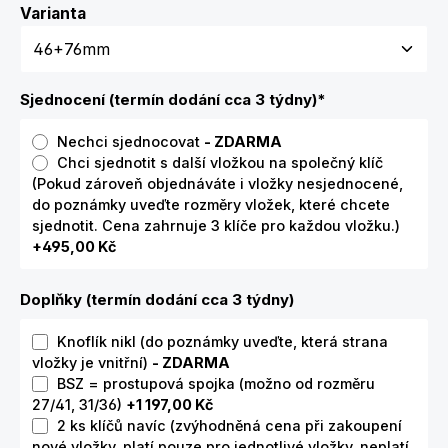
Zvolte variantu
Varianta
Sjednocení (termín dodání cca 3 týdny)
*
Nechci sjednocovat
- ZDARMA
Chci sjednotit s další vložkou na společný klíč
(Pokud zároveň objednáváte i vložky nesjednocené,
do poznámky uveďte rozměry vložek, které chcete
sjednotit. Cena zahrnuje 3 klíče pro každou vložku.)
+495,00 Kč
Doplňky (termín dodání cca 3 týdny)
Knoflík nikl (do poznámky uveďte, která strana
vložky je vnitřní)
- ZDARMA
BSZ = prostupová spojka (možno od rozměru
27/41, 31/36)
+1 197,00 Kč
2 ks klíčů navíc (zvýhodněná cena při zakoupení
nové vložky, platí pouze pro jednotlivé vložky, neplatí