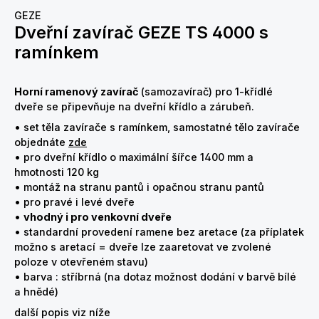
GEZE
Dveřní zavírač GEZE TS 4000 s
ramínkem
Horní ramenový zavírač
(samozavírač) pro 1-křídlé
dveře se připevňuje na dveřní křídlo a zárubeň.
• set těla zavírače s ramínkem, samostatné tělo zavírače
objednáte
zde
• pro dveřní křídlo o maximální šířce 1400 mm a
hmotnosti 120 kg
• montáž na stranu pantů i opačnou stranu pantů
• pro pravé i levé dveře
•
vhodný i pro venkovní dveře
• standardní provedení ramene bez aretace (za příplatek
možno s aretací = dveře lze zaaretovat ve zvolené
poloze v otevřeném stavu)
• barva : stříbrná (na dotaz možnost dodání v barvě bílé
a hnědé)
další popis viz níže