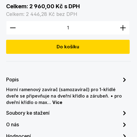
Celkem:
2 960,00 Kč
s DPH
Celkem:
2 446,28 Kč
bez DPH
Množství produktu: Zadejte požadované množství
Do košíku
Popis
Horní ramenový zavírač (samozavírač) pro 1-křídlé
dveře se připevňuje na dveřní křídlo a zárubeň. • pro
dveřní křídlo o max…
Více
Soubory ke stažení
O nás
Hodnocení