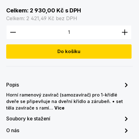
Celkem:
2 930,00 Kč
s DPH
Celkem:
2 421,49 Kč
bez DPH
Množství produktu: Zadejte požadované množství
Do košíku
Popis
Horní ramenový zavírač (samozavírač) pro 1-křídlé
dveře se připevňuje na dveřní křídlo a zárubeň. • set
těla zavírače s ramí…
Více
Soubory ke stažení
O nás