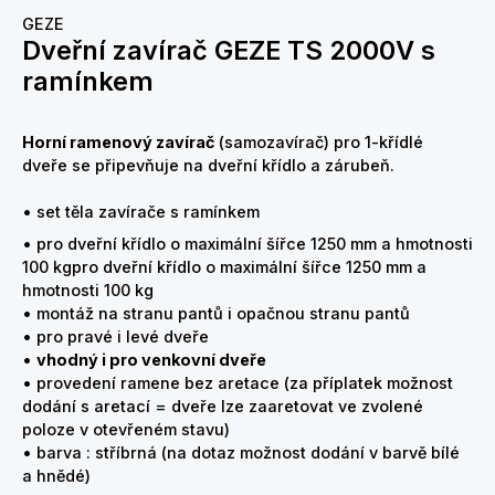
GEZE
Dveřní zavírač GEZE TS 2000V s
ramínkem
Horní ramenový zavírač
(samozavírač) pro 1-křídlé
dveře se připevňuje na dveřní křídlo a zárubeň.
• set těla zavírače s ramínkem
• pro dveřní křídlo o maximální šířce 1250 mm a hmotnosti
100 kgpro dveřní křídlo o maximální šířce 1250 mm a
hmotnosti 100 kg
• montáž na stranu pantů i opačnou stranu pantů
• pro pravé i levé dveře
•
vhodný i pro venkovní dveře
• provedení ramene bez aretace (za příplatek možnost
dodání s aretací = dveře lze zaaretovat ve zvolené
poloze v otevřeném stavu)
• barva : stříbrná (na dotaz možnost dodání v barvě bílé
a hnědé)