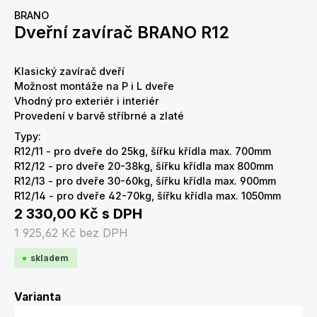
BRANO
Dveřní zavírač BRANO R12
Klasický zavírač dveří
Možnost montáže na P i L dveře
Vhodný pro exteriér i interiér
Provedení v barvě stříbrné a zlaté
Typy:
R12/11 - pro dveře do 25kg, šířku křídla max. 700mm
R12/12 - pro dveře 20-38kg, šířku křídla max 800mm
R12/13 - pro dveře 30-60kg, šířku křídla max. 900mm
R12/14 - pro dveře 42-70kg, šířku křídla max. 1050mm
2 330,00 Kč
s DPH
1 925,62 Kč
bez DPH
skladem
Zvolte variantu
Varianta