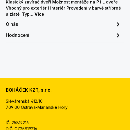
Klasický zavírač dveří Možnost montáže na P i L dveře
Vhodný pro exteriér i interiér Provedení v barvě stříbrné
a zlaté Typ…
Více
O nás
Hodnocení
BOHÁČEK KZT, s.r.o.
Slévárenská 412/10
709 00 Ostrava-Mariánské Hory
IČ: 25819216
DIČ: CZ25819216