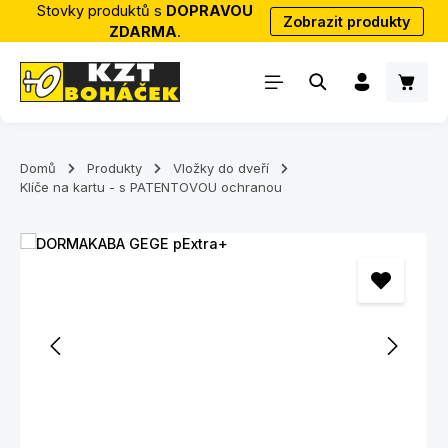
Stovky produktů s
DOPRAVOU
Zobrazit produkty
Přejít na hlavní obsah
ZDARMA
.
Nákup
Domů
Produkty
Vložky do dveří
Klíče na kartu - s PATENTOVOU ochranou
Přeskočit galerii obrázků