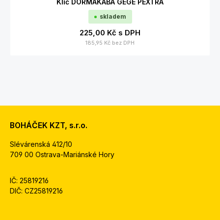
Klíč DORMAKABA GEGE PEXTRA
skladem
225,00 Kč
s DPH
185,95 Kč
bez DPH
BOHÁČEK KZT, s.r.o.
Slévárenská 412/10
709 00 Ostrava-Mariánské Hory
IČ: 25819216
DIČ: CZ25819216