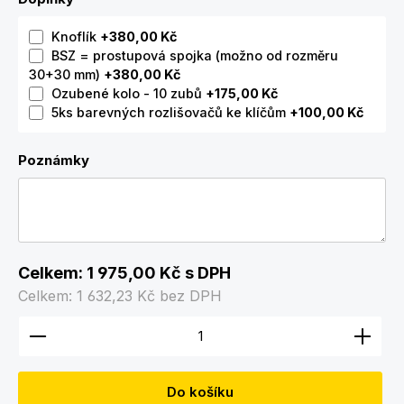
Knoflík
+380,00 Kč
BSZ = prostupová spojka (možno od rozměru
30+30 mm)
+380,00 Kč
Ozubené kolo - 10 zubů
+175,00 Kč
5ks barevných rozlišovačů ke klíčům
+100,00 Kč
Poznámky
Celkem:
1 975,00 Kč
s DPH
Celkem:
1 632,23 Kč
bez DPH
Množství produktu: Zadejte požadované množství
Do košíku