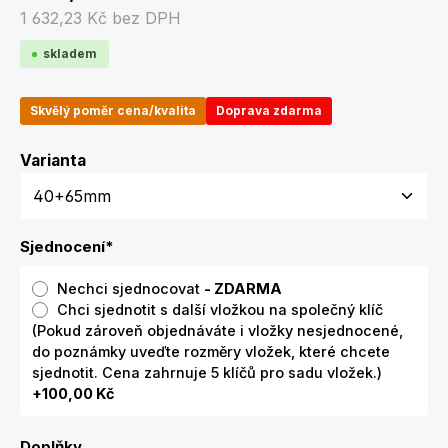
1 632,23 Kč
bez DPH
skladem
Skvělý poměr cena/kvalita
Doprava zdarma
Zvolte variantu
Varianta
Sjednocení
*
Nechci sjednocovat
- ZDARMA
Chci sjednotit s další vložkou na společný klíč
(Pokud zároveň objednáváte i vložky nesjednocené,
do poznámky uveďte rozměry vložek, které chcete
sjednotit. Cena zahrnuje 5 klíčů pro sadu vložek.)
+100,00 Kč
Doplňky