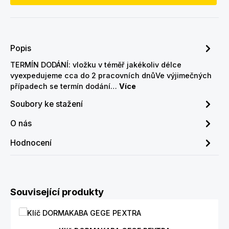
Popis
TERMÍN DODÁNÍ: vložku v téměř jakékoliv délce
vyexpedujeme cca do 2 pracovních dnůVe výjimečných
případech se termín dodání…
Více
Soubory ke stažení
O nás
Hodnocení
Přeskočit galerii produktů
Související produkty
Průměrné hodnocení 5 z 5 hvězd