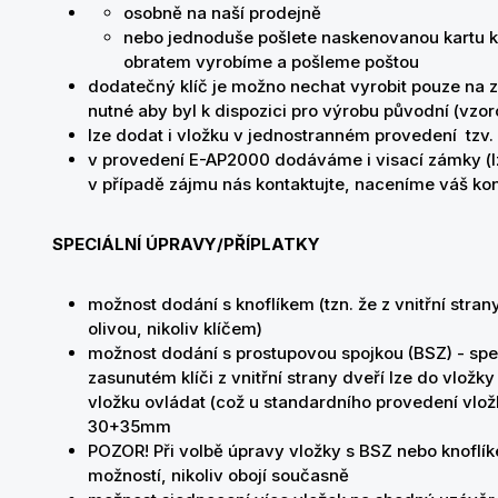
osobně na naší prodejně
nebo jednoduše pošlete naskenovanou kartu kl
obratem vyrobíme a pošleme poštou
dodatečný klíč je možno nechat vyrobit pouze na zá
nutné aby byl k dispozici pro výrobu původní (vzor
lze dodat i vložku v jednostranném provedení tzv. 
v provedení E-AP2000 dodáváme i visací zámky (lze
v případě zájmu nás kontaktujte, naceníme váš ko
SPECIÁLNÍ ÚPRAVY/PŘÍPLATKY
možnost dodání s knoflíkem (tzn. že z vnitřní stra
olivou, nikoliv klíčem)
možnost dodání s prostupovou spojkou (BSZ) - speci
zasunutém klíči z vnitřní strany dveří lze do vložky
vložku ovládat (což u standardního provedení vlo
30+35mm
POZOR! Při volbě úpravy vložky s BSZ nebo knoflík
možností, nikoliv obojí současně