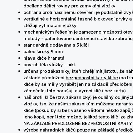
docíleno dělící roviny pro zamykání vložky
ochrana proti násilnému otevření je podstatně zvý
vertikálně a horizontálně řazené blokovací prvky
ztěžují vyhmatání vložky
mechanickým řešením je zamezeno možnosti otevř
metody - patentované centrovací stavítko zabraňu
standardně dodávána s 5 klíči
palec široký 9 mm
hlava klíče hranatá
povrch těla vložky - nikl
určena pro zákazníky, kteří chtějí mít jistotu, že 
základě předložení
bezpečnostní karty klíče
(na trh
klíče by se měly vyrábět jen na základě předložení 
zámečníci toto porušují a vyrobí klíč i bez karty)
náš profil klíče (tzv. zákaznický) je odlišný od ji
vložky, tzn. že našim zákazníkům můžeme garantov
klíče (pokud by si bez vašeho vědomí někdo zapůjčil
jeho kopii, není toto možné, jelikož tento klíč lze
NA ZÁKLADĚ PŘEDLOŽENÉ BEZPEČNOSTNÍ KARTY
výroba náhradních klíčů pouze na základě předložen