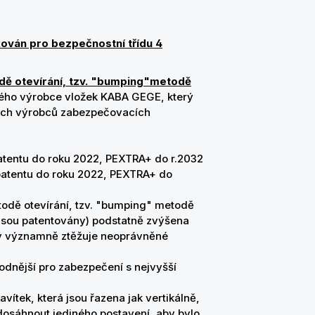
kován pro bezpečnostní třídu 4
odě otevírání, tzv. "bumping"metodě
ého výrobce vložek KABA GEGE, který
vých výrobců zabezpečovacích
atentu do roku 2022, PEXTRA+ do r.2032
 patentu do roku 2022, PEXTRA+ do
todě otevírání, tzv. "bumping" metodě
a jsou patentovány) podstatně zvýšena
terý významně ztěžuje neoprávněné
dnější pro zabezpečení s nejvyšší
avítek, která jsou řazena jak vertikálně,
dosáhnout jediného postavení, aby bylo