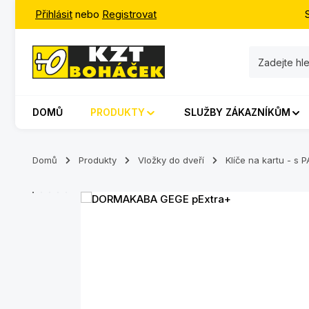
Přihlásit
nebo
Registrovat
jít na hlavní obsah
Přeskočit na vyhledávání
Přeskočit na hlavní navigaci
DOMŮ
PRODUKTY
SLUŽBY ZÁKAZNÍKŮM
Domů
Produkty
Vložky do dveří
Klíče na kartu - 
Přeskočit galerii obrázků