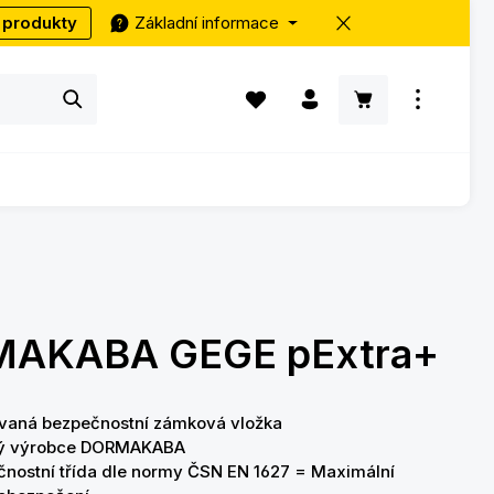
 produkty
Základní informace
Máte 0 položky v seznamu přání
Nákupní košík ob
AKABA GEGE pExtra+
ovaná bezpečnostní zámková vložka
ý výrobce DORMAKABA
čnostní třída dle normy ČSN EN 1627 = Maximální