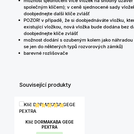
možnost sjednocení více vložek na shodný uzávěr
společným klíčem); v ceně sjednocené sady vložek 
doobjednejte další klíče zvlášť
POZOR! v případě, že si doobjednáváte vložku, ktero
existující vložkou, nová vložka bude dodána bez da
doobjednejte klíče zvlášť
možnost dodání s ozubeným kolem jako náhradou 
se jen do některých typů rozvorových zámků)
barevné rozlišovače
Související produkty
Přeskočit galerii produktů
Průměrné hodnocení 5 z 5 hvězd
Klíč DORMAKABA GEGE
PEXTRA