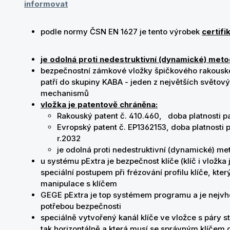
informovat
podle normy ČSN EN 1627 je tento výrobek
certifi
je odolná proti nedestruktivní (dynamické) met
bezpečnostní zámkové vložky špičkového rakousk
patří do skupiny KABA - jeden z největších světo
mechanismů
vložka je patentově chráněna:
Rakouský patent č. 410.460, doba platnosti p
Evropský patent č. EP1362153, doba platnosti
r.2032
je odolná proti nedestruktivní (dynamické) me
u systému pExtra je bezpečnost klíče (klíč i vložk
speciální postupem při frézování profilu klíče, k
manipulace s klíčem
GEGE pExtra je top systémem programu a je nejvho
potřebou bezpečnosti
speciálně vytvořený kanál klíče ve vložce s páry st
tak horizontálně a která musí se správným klíčem 