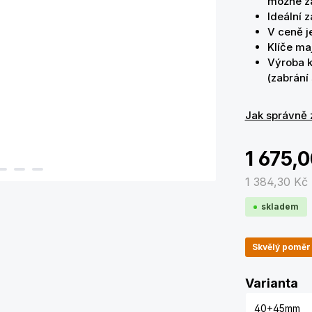
možné z
Ideální 
V ceně j
Klíče m
Výroba 
(zabrání
Jak správně 
1 675,
1 384,30 Kč
skladem
Skvělý poměr 
Zv
Varianta