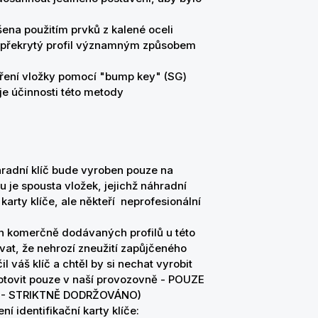
šena použitím prvků z kalené oceli
 a překrytý profil významným způsobem
ení vložky pomocí "bump key" (SG)
je účinnosti této metody
náhradní klíč bude vyroben pouze na
u je spousta vložek, jejichž náhradní
karty klíče, ale někteří neprofesionální
ných komerčně dodávaných profilů u této
at, že nehrozí zneužití zapůjčeného
 váš klíč a chtěl by si nechat vyrobit
 zhotovit pouze v naší provozovně - POUZE
 - STRIKTNĚ DODRŽOVÁNO)
í identifikační karty klíče: