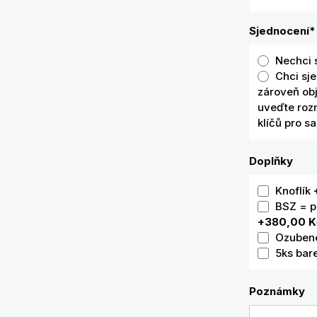
Sjednocení
*
Nechci 
Chci sje
zároveň ob
uveďte rozm
klíčů pro s
Doplňky
Knoflík
BSZ = p
+380,00 K
Ozubené
5ks bar
Poznámky