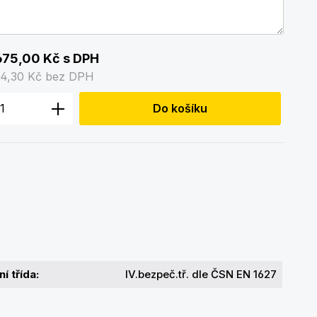
675,00 Kč
s DPH
84,30 Kč
bez DPH
 produktu: Zadejte požadované množstv
Do košíku
í třída:
IV.bezpeč.tř. dle ČSN EN 1627