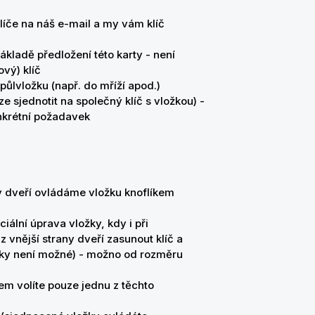
íče na náš e-mail a my vám klíč
kladě předložení této karty - není
ový) klíč
půlvložku (např. do mříží apod.)
 sjednotit na společný klíč s vložkou) -
nkrétní požadavek
ny dveří ovládáme vložku knoflíkem
ální úprava vložky, kdy i při
 z vnější strany dveří zasunout klíč a
žky není možné) - možno od rozměru
em volíte pouze jednu z těchto