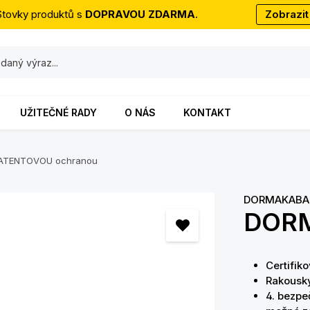
Stovky produktů s
DOPRAVOU ZDARMA
.
Zobrazit
UŽITEČNÉ RADY
O NÁS
KONTAKT
s PATENTOVOU ochranou
DORMAKABA
DORM
Certifik
Rakousk
4. bezpe