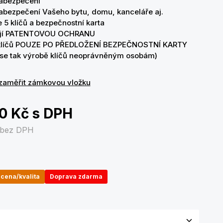
abezpečení
zabezpečení Vašeho bytu, domu, kanceláře aj.
e 5 klíčů a bezpečnostní karta
ají PATENTOVOU OCHRANU
klíčů POUZE PO PŘEDLOŽENÍ BEZPEČNOSTNÍ KARTY
 se tak výrobě klíčů neoprávněným osobám)
zaměřit zámkovou vložku
00 Kč
s DPH
bez DPH
cena/kvalita
Doprava zdarma
olte variantu