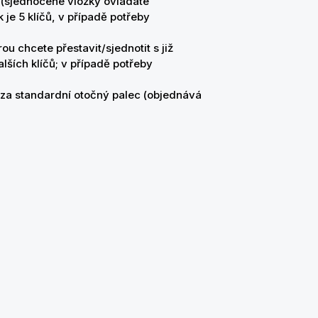
 (sjednocené vložky ovládáte
je 5 klíčů, v případě potřeby
u chcete přestavit/sjednotit s již
lších klíčů; v případě potřeby
za standardní otočný palec (objednává