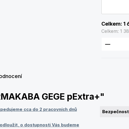
Celkem:
1 
Celkem:
1 3
Množství
odnocení
ORMAKABA GEGE pExtra+"
xpedujeme cca do 2 pracovních dnů
Bezpečnostn
odloužit, o dostupnosti Vás budeme