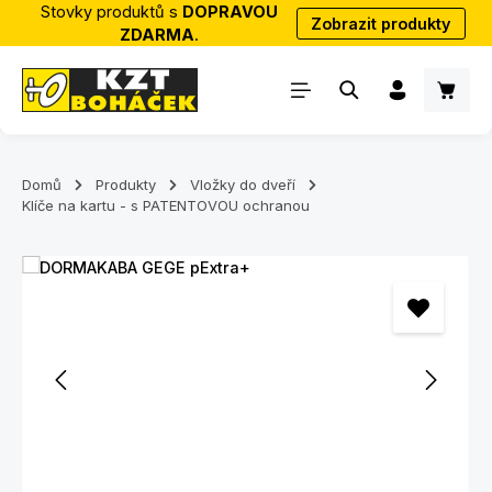
Stovky produktů s
DOPRAVOU
Zobrazit produkty
Přejít na hlavní obsah
ZDARMA
.
Nákup
Domů
Produkty
Vložky do dveří
Klíče na kartu - s PATENTOVOU ochranou
Přeskočit galerii obrázků