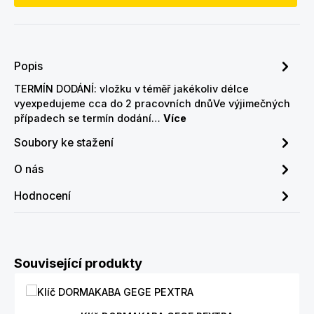
Popis
TERMÍN DODÁNÍ: vložku v téměř jakékoliv délce
vyexpedujeme cca do 2 pracovních dnůVe výjimečných
případech se termín dodání…
Více
Soubory ke stažení
O nás
Hodnocení
Přeskočit galerii produktů
Související produkty
Průměrné hodnocení 5 z 5 hvězd