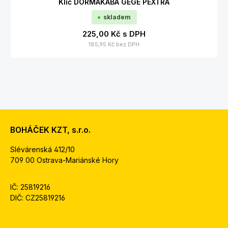
Klíč DORMAKABA GEGE PEXTRA
skladem
225,00 Kč
s DPH
185,95 Kč
bez DPH
BOHÁČEK KZT, s.r.o.
Slévárenská 412/10
709 00 Ostrava-Mariánské Hory
IČ: 25819216
DIČ: CZ25819216