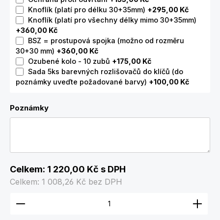
Knoflík (platí pro délku 30+35mm)
+295,00 Kč
Knoflík (platí pro všechny délky mimo 30+35mm)
+360,00 Kč
BSZ = prostupová spojka (možno od rozměru
30+30 mm)
+360,00 Kč
Ozubené kolo - 10 zubů
+175,00 Kč
Sada 5ks barevných rozlišovačů do klíčů (do
poznámky uveďte požadované barvy)
+100,00 Kč
Poznámky
Celkem:
1 220,00 Kč
s DPH
Celkem:
1 008,26 Kč
bez DPH
Množství produktu: Zadejte požadované množství