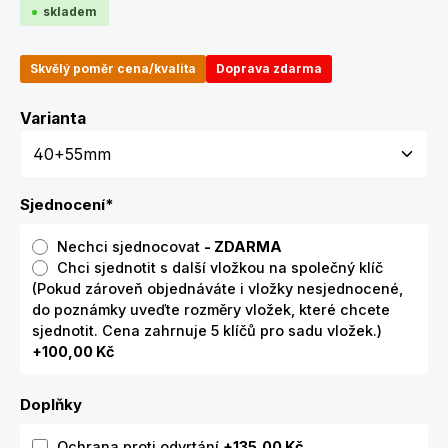
skladem
Skvělý poměr cena/kvalita
Doprava zdarma
Zvolte variantu
Varianta
Sjednocení
*
Nechci sjednocovat
- ZDARMA
Chci sjednotit s další vložkou na společný klíč
(Pokud zároveň objednáváte i vložky nesjednocené,
do poznámky uveďte rozměry vložek, které chcete
sjednotit. Cena zahrnuje 5 klíčů pro sadu vložek.)
+100,00 Kč
Doplňky
Ochrana proti odvrtání
+135,00 Kč