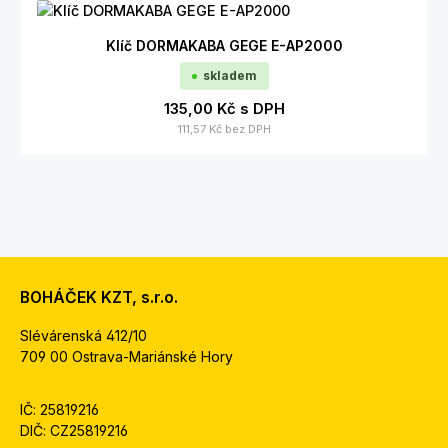
Klíč DORMAKABA GEGE E-AP2000
skladem
135,00 Kč
s DPH
111,57 Kč
bez DPH
BOHÁČEK KZT, s.r.o.
Slévárenská 412/10
709 00 Ostrava-Mariánské Hory
IČ: 25819216
DIČ: CZ25819216