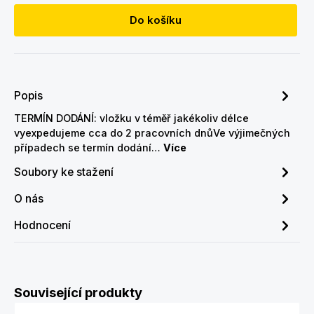
Do košíku
Popis
TERMÍN DODÁNÍ: vložku v téměř jakékoliv délce
vyexpedujeme cca do 2 pracovních dnůVe výjimečných
případech se termín dodání…
Více
Soubory ke stažení
O nás
Hodnocení
Přeskočit galerii produktů
Související produkty