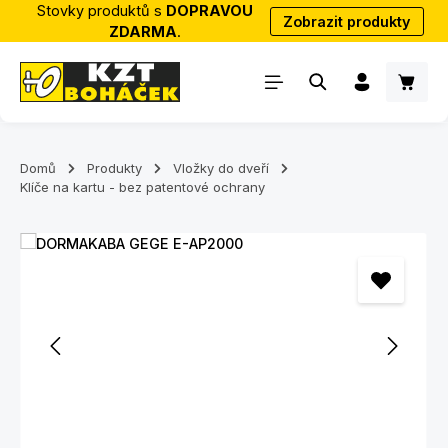
Stovky produktů s
DOPRAVOU
Zobrazit produkty
Přejít na hlavní obsah
ZDARMA
.
Nákup
Domů
Produkty
Vložky do dveří
Klíče na kartu - bez patentové ochrany
Přeskočit galerii obrázků