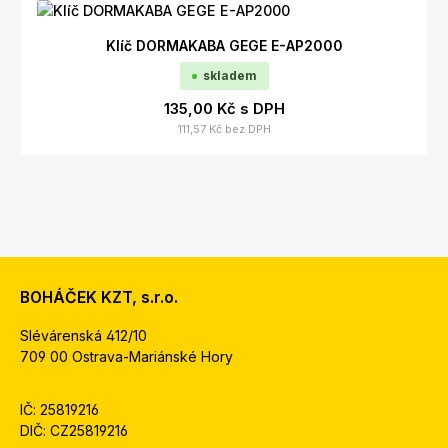
Klíč DORMAKABA GEGE E-AP2000
skladem
135,00 Kč
s DPH
111,57 Kč
bez DPH
BOHÁČEK KZT, s.r.o.
Slévárenská 412/10
709 00 Ostrava-Mariánské Hory
IČ: 25819216
DIČ: CZ25819216