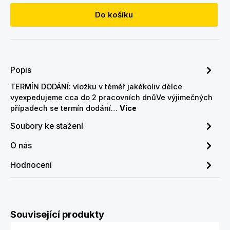
Do košíku
Popis
TERMÍN DODÁNÍ: vložku v téměř jakékoliv délce
vyexpedujeme cca do 2 pracovních dnůVe výjimečných
případech se termín dodání…
Více
Soubory ke stažení
O nás
Hodnocení
Přeskočit galerii produktů
Související produkty