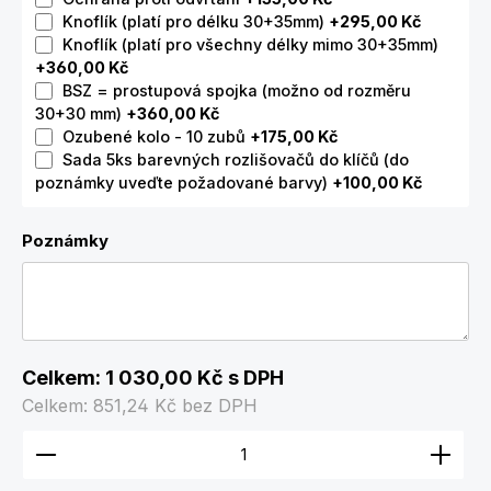
Knoflík (platí pro délku 30+35mm)
+295,00 Kč
Knoflík (platí pro všechny délky mimo 30+35mm)
+360,00 Kč
BSZ = prostupová spojka (možno od rozměru
30+30 mm)
+360,00 Kč
Ozubené kolo - 10 zubů
+175,00 Kč
Sada 5ks barevných rozlišovačů do klíčů (do
poznámky uveďte požadované barvy)
+100,00 Kč
Poznámky
Celkem:
1 030,00 Kč
s DPH
Celkem:
851,24 Kč
bez DPH
Množství produktu: Zadejte požadované množství