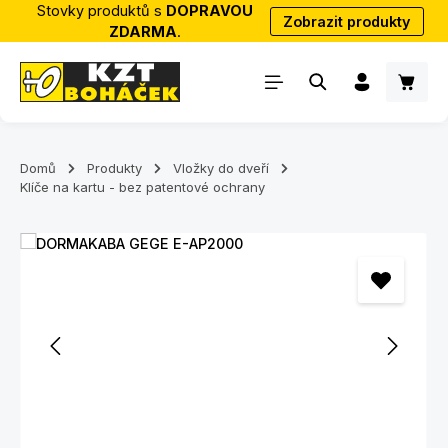
Stovky produktů s
DOPRAVOU
Zobrazit produkty
Přejít na hlavní obsah
ZDARMA
.
Nákup
Domů
Produkty
Vložky do dveří
Klíče na kartu - bez patentové ochrany
Přeskočit galerii obrázků