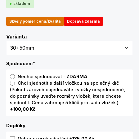
skladem
Skvělý poměr cena/kvalita
Doprava zdarma
Zvolte variantu
Varianta
Sjednocení
*
Nechci sjednocovat
- ZDARMA
Chci sjednotit s další vložkou na společný klíč
(Pokud zároveň objednáváte i vložky nesjednocené,
do poznámky uveďte rozměry vložek, které chcete
sjednotit. Cena zahrnuje 5 klíčů pro sadu vložek.)
+100,00 Kč
Doplňky
Ochrana proti odvrtání
+135,00 Kč