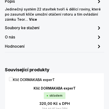
Popis
Jedinečný systém 22 stavítek tvoří 4 dělící roviny, které
po zasunutí klíče umožní otáčení rotoru a tím ovládání
zámku Teor…
Více
Soubory ke stažení
O nás
Hodnocení
Přeskočit galerii produktů
Související produkty
Klíč DORMAKABA experT
skladem
320,00 Kč
s DPH
264,46 Kč
bez DPH