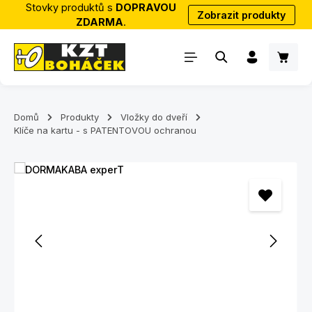
Stovky produktů s
DOPRAVOU
Zobrazit produkty
Přejít na hlavní obsah
ZDARMA
.
Nákup
Domů
Produkty
Vložky do dveří
Klíče na kartu - s PATENTOVOU ochranou
Přeskočit galerii obrázků