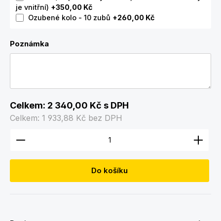
je vnitřní)
+350,00 Kč
Ozubené kolo - 10 zubů
+260,00 Kč
Poznámka
Celkem:
2 340,00 Kč
s DPH
Celkem:
1 933,88 Kč
bez DPH
Množství produktu: Zadejte požadované množství
Do košíku