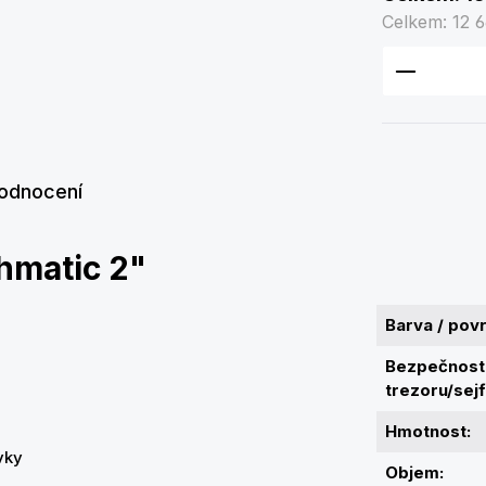
Celkem:
12 6
Množství
odnocení
hmatic 2"
Barva / pov
Bezpečnostn
trezoru/sejf
Hmotnost:
uvky
Objem: