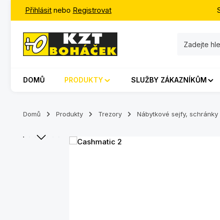
Přihlásit
nebo
Registrovat
jít na hlavní obsah
Přeskočit na vyhledávání
Přeskočit na hlavní navigaci
DOMŮ
PRODUKTY
SLUŽBY ZÁKAZNÍKŮM
Domů
Produkty
Trezory
Nábytkové sejfy, schránky
Přeskočit galerii obrázků