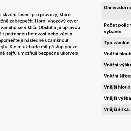
Ohnivzdorno
skvělé řešení pro provozy, které
běžně zabezpečit. Horní vhozový otvor
Počet polic
vaného se 4 klíči. Obsluha je opravdu
výbavě:
žit potřebnou hotovost nebo věci a
apomeňte ji následně uzamknout.
Typ zámku:
jfu. K nim už bude mít přístup pouze
aně sejfu umožňují bezpečné ukotvení.
Vnitřní hlou
Vnitřní výšk
Vnitřní šířka:
Vnější hloub
Vnější výška
Vnější šířka: