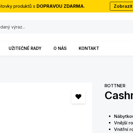
Stovky produktů s
DOPRAVOU ZDARMA
.
Zobrazit
UŽITEČNÉ RADY
O NÁS
KONTAKT
ROTTNER
Cash
Nábytko
Vnější r
Vnitřní 