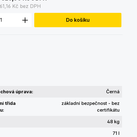
61,16 Kč
bez DPH
 produktu: Zadejte požadované množstv
Do košíku
rchová úprava:
Černá
í třída
základní bezpečnost - bez
u:
certifikátu
48 kg
71 l