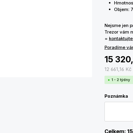
Hmotnost
Objem: 71
Nejsme jen pr
Trezor vám m
=
kontaktujte
Poradíme vá
15 320
12 661,16 Kč
1 - 2 týdny
Poznámka
Celkem:
15