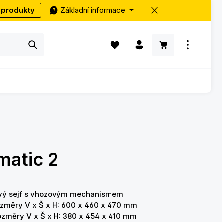
 produkty
Základní informace
Máte 0 položky v seznamu přání
Nákupní košík ob
matic 2
vý sejf s vhozovým mechanismem
ozměry V x Š x H: 600 x 460 x 470 mm
rozměry V x Š x H: 380 x 454 x 410 mm