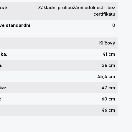
st:
Základní protipožární odolnost - bez
certifikátu
 ve standardní
0
Klíčový
bka:
41 cm
a:
38 cm
45,4 cm
ka:
47 cm
:
60 cm
46 cm