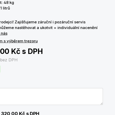
: 48 kg
 litrů
odejci! Zajišťujeme záruční i pozáruční servis
ůžeme nastěhovat a ukotvit = individuální nacenění
 nás
m s výběrem trezoru
,00 Kč
s DPH
bez DPH
 320,00 Kč
s DPH