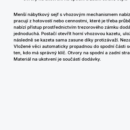
Menší nábytkový sejf s vhozovým mechanismem nabízí 
pracují z hotovostí nebo cennostmi, které je třeba prů
nabízí přístup prostřednictvím trezorového zámku dodá
jednoduchá. Postačí otevřít horní vhozovou kazetu, ulo
následně se kazeta sama zasune díky protizávaží. Nez
Vložené věci automaticky propadnou do spodní části se
ten, kdo má správný klíč. Otvory na spodní a zadní str
Materiál na ukotvení je součástí dodávky.